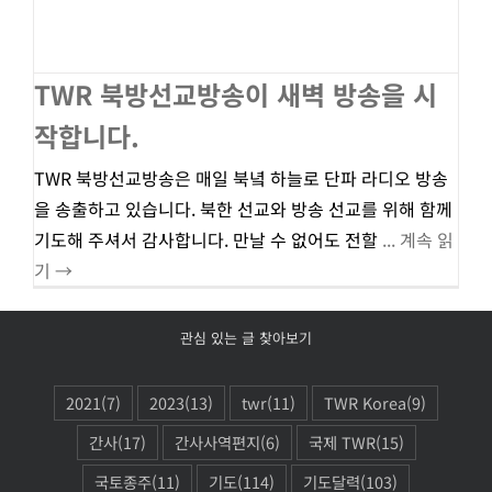
TWR 북방선교방송이 새벽 방송을 시
작합니다.
TWR 북방선교방송은 매일 북녘 하늘로 단파 라디오 방송
을 송출하고 있습니다. 북한 선교와 방송 선교를 위해 함께
기도해 주셔서 감사합니다. 만날 수 없어도 전할
... 계속 읽
기 →
관심 있는 글 찾아보기
2021
(7)
2023
(13)
twr
(11)
TWR Korea
(9)
간사
(17)
간사사역편지
(6)
국제 TWR
(15)
국토종주
(11)
기도
(114)
기도달력
(103)