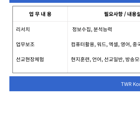
업 무 내 용
필요사항 / 내용
리서치
정보수집, 분석능력
업무보조
컴퓨터활용, 워드, 엑셀, 영어, 중
선교현장체험
현지훈련, 언어, 선교일반, 방송
TWR K