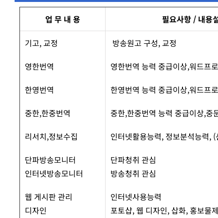
업 무 내 용
필요사항 / 내용
기고, 교정
방송원고 구성, 교정
영한번역
영한번역 능력 중급이상,워드프
한영번역
한영번역 능력 중급이상,워드프
중한,한중번역
중한,한중번역 능력 중급이상,
리서치,정보수집
인터넷활용능력, 정보분석능력, 
단파방송모니터
단파청취 관심
인터넷방송모니터
방송청취 관심
웹 게시판 관리
인터넷사용능력
디자인
포토샵, 웹 디자인, 삽화, 홍보물