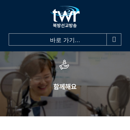
콘
텐
츠
로
건
바로 가기...
너
뛰
기
함께해요