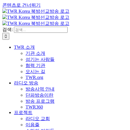
콘텐츠로 건너뛰기
검색:
TWR 소개
기관 소개
섬기는 사람들
협력 기관
오시는 길
TWR.org
라디오 방송
방송사역 안내
단파방송이란
방송 프로그램
TWR360
프로젝트
라디오 교회
이음줄