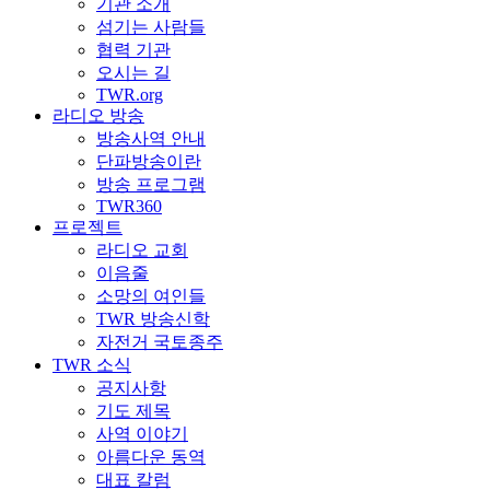
기관 소개
섬기는 사람들
협력 기관
오시는 길
TWR.org
라디오 방송
방송사역 안내
단파방송이란
방송 프로그램
TWR360
프로젝트
라디오 교회
이음줄
소망의 여인들
TWR 방송신학
자전거 국토종주
TWR 소식
공지사항
기도 제목
사역 이야기
아름다운 동역
대표 칼럼