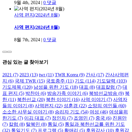
9월 4th, 2024
|
0 댓글
사역 편지(2024년 8월)
사역 편지(2024년 8월)
8월 7th, 2024
|
0 댓글
관심 있는 글 찾아보기
2021
(7)
2023
(13)
twr
(11)
TWR Korea
(9)
간사
(17)
간사사역편
지
(6)
국제 TWR
(15)
국토종주
(11)
기도
(114)
기도달력
(103)
기도제목
(120)
남성을 위한 기도
(18)
대표
(8)
대표칼럼
(7)
대
표 편지
(5)
박찬아
(6)
방송가족 이야기
(6)
북방선교방송
(9)
북
한
(11)
북한선교
(20)
북한 이야기
(16)
사역 이야기
(7)
사역자
들의 이야기
(8)
사역편지
(22)
성훈경
(22)
소망의 여인들
(60)
소소한 사무실 이야기
(8)
승리자 기도
(54)
여성
(46)
여성을위
한기도
(7)
이김 대표
(7)
정인자
(7)
조영민
(7)
중국
(6)
진원만
(7)
칼럼
(8)
탈북민
(8)
통일
(5)
통일과 북한선교를 위한 기도
(32)
통일기도
(7)
프로그램
(5)
황애리
(5)
후원감사
(10)
후원감