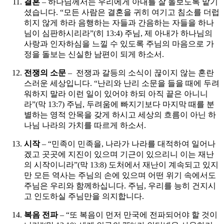
결혼
– 하나님께서는 우리에게 아내를 잘 돌보도록 맡기
셨습니다. “모든 사람은 결혼을 귀히 여기고 침소를 더럽
히지 않게 하라 음행하는 자들과 간음하는 자들을 하나
님이 심판하시리라”(히 13:4) 주님, 제 아내가 하나님의
사랑과 인자하심을 느낄 수 있도록 주님의 마음으로 가
정을 돌보는 신실한 남편이 되게 하소서.
전쟁의 소문
– 전쟁과 갈등의 소식이 끊이지 않는 혼란
스러운 세상입니다. “난리와 난리 소문을 들을 때에 두려
워하지 말라 이런 일이 있어야 하되 아직 끝은 아니니
라”(막 13:7) 주님, 두려움에 빠지기보다 마지막 때를 분
별하는 영적 안목을 갖게 하시고 세상의 흐름이 아닌 하
나님 나라의 가치를 따르게 하소서.
시작
– “민족이 민족을, 나라가 나라를 대적하여 일어나
겠고 곳곳에 지진이 있으며 기근이 있으리니 이는 재난
의 시작이니라”(막 13:8) 도처에서 재난이 계속되고 있지
만 모든 역사는 주님의 손에 있으며 어떤 위기 속에서도
주님은 우리와 함께하십니다. 주님, 우리를 능히 건지시
고 인도하실 주님만을 의지합니다.
복음 전파
– “또 복음이 먼저 만국에 전파되어야 할 것이