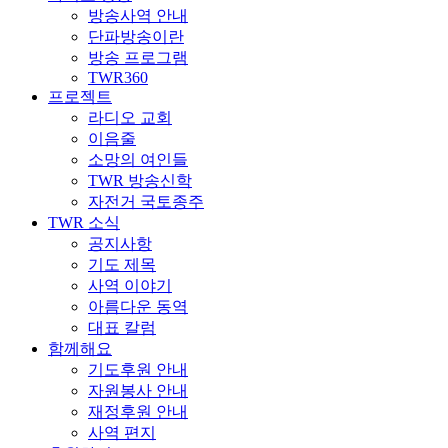
방송사역 안내
단파방송이란
방송 프로그램
TWR360
프로젝트
라디오 교회
이음줄
소망의 여인들
TWR 방송신학
자전거 국토종주
TWR 소식
공지사항
기도 제목
사역 이야기
아름다운 동역
대표 칼럼
함께해요
기도후원 안내
자원봉사 안내
재정후원 안내
사역 편지