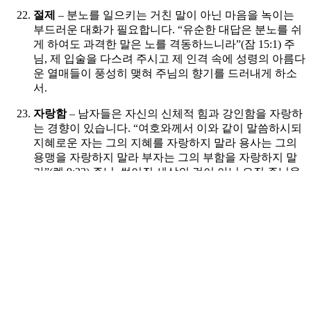
절제
– 분노를 일으키는 거친 말이 아닌 마음을 녹이는
부드러운 대화가 필요합니다. “유순한 대답은 분노를 쉬
게 하여도 과격한 말은 노를 격동하느니라”(잠 15:1) 주
님, 제 입술을 다스려 주시고 제 인격 속에 성령의 아름다
운 열매들이 풍성히 맺혀 주님의 향기를 드러내게 하소
서.
자랑함
– 남자들은 자신의 신체적 힘과 강인함을 자랑하
는 경향이 있습니다. “여호와께서 이와 같이 말씀하시되
지혜로운 자는 그의 지혜를 자랑하지 말라 용사는 그의
용맹을 자랑하지 말라 부자는 그의 부함을 자랑하지 말
라”(렘 9:23) 주님, 썩어질 세상의 것이 아닌 오직 주님을
아는 지식과 주님의 성품만을 자랑하는 겸손한 남성이
되게 하소서.
아버지의 일
– “예수께서 이르시되 어찌하여 나를 찾으
셨나이까 내가 내 아버지 집에 있어야 될 줄을 알지 못하
셨나이까 하시니”(눅 2:49) 주님, 하나님을 아버지라 부
르게 하시니 감사합니다. 주님이 저를 세상에 보내셨음
을 기억하며 삶의 모든 순간 그리스도의 대사로서 복음
을 전하게 하소서.