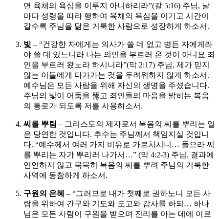
면 육체의 욕심을 이루지 아니하리라”(갈 5:16) 주님, 날
마다 성령을 따라 행하여 육체의 욕심을 이기고 시간이
갈수록 주님을 닮은 거룩한 사람으로 성장하게 하소서.
빛
– “건강한 자에게는 의사가 쓸 데 없고 병든 자에게라
야 쓸 데 있느니라 나는 의인을 부르러 온 것이 아니요 죄
인을 부르러 왔노라 하시니라”(막 2:17) 주님, 제가 믿지
않는 이들에게 다가가는 것을 두려워하지 않게 하소서.
예수님은 모든 사람을 위해 자신의 생명을 주셨습니다.
주님의 빛이 어둠을 뚫고 죄인들의 마음을 밝히는 복음
의 통로가 되도록 저를 사용하소서.
씨를 뿌림
– 그리스도의 제자로서 복음의 씨를 뿌리는 일
은 당연한 것입니다. 추수는 주님께서 책임지실 것입니
다. “예수께서 여러 가지 비유로 가르치시니… 들으라 씨
를 뿌리는 자가 뿌리러 나가서…” (막 4:2-3) 주님, 결과에
연연하지 않고 묵묵히 복음의 씨를 뿌려 주님의 거룩한
사역에 동참하게 하소서.
구원의 은혜
– “그러므로 내가 첫째로 권하노니 모든 사
람을 위하여 간구와 기도와 도고와 감사를 하되… 하나
님은 모든 사람이 구원을 받으며 진리를 아는 데에 이르