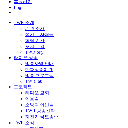
후원하기
Log in
TWR 소개
기관 소개
섬기는 사람들
협력 기관
오시는 길
TWR.org
라디오 방송
방송사역 안내
단파방송이란
방송 프로그램
TWR360
프로젝트
라디오 교회
이음줄
소망의 여인들
TWR 방송신학
자전거 국토종주
TWR 소식