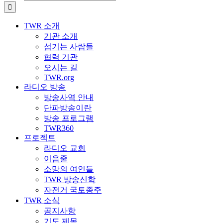
TWR 소개
기관 소개
섬기는 사람들
협력 기관
오시는 길
TWR.org
라디오 방송
방송사역 안내
단파방송이란
방송 프로그램
TWR360
프로젝트
라디오 교회
이음줄
소망의 여인들
TWR 방송신학
자전거 국토종주
TWR 소식
공지사항
기도 제목