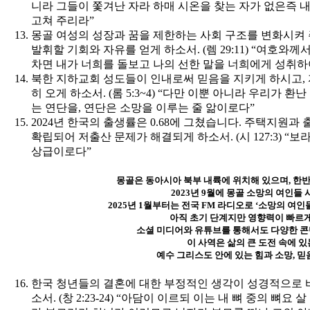
니라 그들이 쫓겨난 자라 하매 시온을 찾는 자가 없은즉 
고쳐 주리라”
몽골 여성의 성장과 꿈을 제한하는 사회 구조를 변화시켜
발휘할 기회와 자유를 얻게 하소서. (렘 29:11) “여호
차면 내가 너희를 돌보고 나의 선한 말을 너희에게 성취하
북한 지하교회 성도들이 인내로써 믿음을 지키게 하시고, 
히 오게 하소서. (롬 5:3~4) “다만 이뿐 아니라 우리가
는 연단을, 연단은 소망을 이루는 줄 앎이로다”
2024년 한국의 출생률은 0.68에 그쳤습니다. 주택지원과
확립되어 저출산 문제가 해결되게 하소서. (시 127:3) 
상급이로다”
몽골은 동아시아 북부 내륙에 위치해 있으며, 한반
2023년 9월에 몽골 소망의 여인들
2025년 1월부터는 전국 FM 라디오로 ‘소망의 여
아직 초기 단계지만 영향력이 빠르
소셜 미디어와 유튜브를 통해서도 다양한 콘
이 사역은 삶의 큰 도전 속에 
예수 그리스도 안에 있는 힘과 소망, 믿
한국 청년들의 결혼에 대한 부정적인 생각이 성경적으로 
소서. (창 2:23-24) “아담이 이르되 이는 내 뼈 중의 