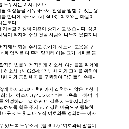
를 도우시는 이시니이다”
팔 여성들을 치유하소서. 진실을 말할 수 있는 용
 만나게 하소서. (시 34:18) “여호와는 마음이
시는도다”
 기독교 가정의 이혼이 증가하고 있습니다. 성령
 하나님이 짝지어 주신 것을 사람이 나누지 못할지니
버지께서 힘을 주시고 강하게 하소서. 도움을 구
 “너희 염려를 다 주께 맡기라 이는 그가 너희를 돌
포괄적인 법률이 제정되게 하소서. 여성들을 위험에
서. (시 82:3-4) “가난한 자와 고아를 위하여
난한 자와 궁핍한 자를 구원하여 악인들의 손에서
않게 하시고 20대 후반까지 결혼하지 않은 여성이
게 하소서. (잠 3:5-6) “너는 마음을 다하여 여
그를 인정하라 그리하면 네 길을 지도하시리라”
감당하도록 힘을 주시고, 건강한 마음으로 행복한
고 아름다운 것도 헛되나 오직 여호와를 경외하는 여자
있도록 도우소서. (렘 30:17) “여호와의 말씀이