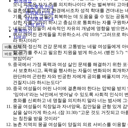
함께해요
오니 외로운 자가 주를 의지하나이다 주는 벌써부터 고아
기도후원 안내
결혼생활과 종교적 환경에서조차 성적 학대를 견뎌내는 네
자원봉사 안내
기를 주시고, 그들이 회복하는 데 도움을 줄 수 있는 공동체를
재정후원 안내
상한 자를 가까이 하시고 충심으로 통회하는 자를 구원하
사역 편지
네팔의 여성들이 세속적인 자유의 개념에 영향을 받으면서
후원하기
께서 깨어진 관계들을 치유하소서. (막 10:9) “그러므로
Log in
라 하시더라”
신체적·정신적 건강 문제로 고통받는 네팔 여성들에게 아
바로 가기...
할 용기를 주시고 필요한 지원을 받게 하소서. (벧전 5:7)
바로 가기...
보심이라”
중국에서 가정 폭력과 여성 살인 문제를 해결하기 위한 
서 보호하시고, 폭력을 행사하는 자들이 변화되어 회개하게 하소
판단하며 곤란한 자와 빈궁한 자에게 공의를 베풀지며 가
건질지니라 하시는도다”
중국 여성들이 어린 나이에 결혼해야 한다는 압박을 받지 
‘잉여녀’라는 낙인에서 벗어날 수 있도록 사회적 인식이 변화되
호와를 신뢰하고 네 명철을 의지하지 말라 너는 범사에 
몽골 여성들이 직장일과 자녀양육, 집안일을 균형 있게 
삶을 살아가게 하소서. (잠 31:30) “고운 것도 거짓되
는 칭찬을 받을 것이라”
농촌 지역의 몽골 여성들이 양질의 의료 서비스를 이용할 수 