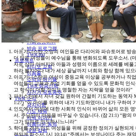
섬기는 사람들
협력 기관
오시는 길
TWR.org
라디오 방송
방송사역 안내
단파방송이란
방송 프로그램
아프가니스탄 소망의 여인들은 다리어와 파슈토어로 방송
TWR360
더 많은 여성들이 예수님을 통해 변화되도록 도우소서. (마 2
프로젝트
자로 삼아 아버지와 아들과 성령의 이름으로 세례를 베풀
라디오 교회
하라 볼지어다 내가 세상 끝날까지 너희와 항상 함께 있
이음줄
아프가니스탄은 여성이 중등교육 이상을 공부하거나 직업
소망의 여인들
여성들이 교육과 취업 기회를 얻을 수 있도록 문화적 인식을 변
TWR 방송신학
고 학식이 더할 것이요 명철한 자는 지략을 얻을 것이라”
자전거 국토종주
파키스탄에서 자녀 갖길 원하여 간절히 기도하는 동역자 M
TWR 소식
1:27) “이 아이를 위하여 내가 기도하였더니 내가 구하
공지사항
인도에서 여성에 대한 사회적 인식이 바뀌어 삶의 모든 
기도 제목
서. 주님만이 마음을 바꾸실 수 있습니다. (잠 21:1) “
사역 이야기
그가 임의로 인도하시느니라”
아름다운 동역
학대를 겪은 인도 여성들을 위해 공정한 정의가 실현되게 
대표 칼럼
련되게 하소서. (시 10:14) “주께서는 보셨나이다 주는