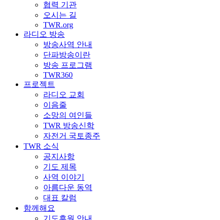
협력 기관
오시는 길
TWR.org
라디오 방송
방송사역 안내
단파방송이란
방송 프로그램
TWR360
프로젝트
라디오 교회
이음줄
소망의 여인들
TWR 방송신학
자전거 국토종주
TWR 소식
공지사항
기도 제목
사역 이야기
아름다운 동역
대표 칼럼
함께해요
기도후원 안내