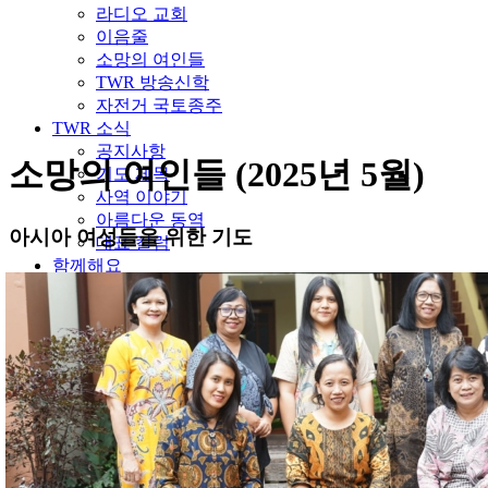
라디오 교회
이음줄
소망의 여인들
TWR 방송신학
자전거 국토종주
TWR 소식
공지사항
소망의 여인들 (2025년 5월)
기도 제목
사역 이야기
아름다운 동역
아시아 여성들을 위한 기도
대표 칼럼
함께해요
기도후원 안내
자원봉사 안내
재정후원 안내
사역 편지
후원하기
Log in
TWR 소개
기관 소개