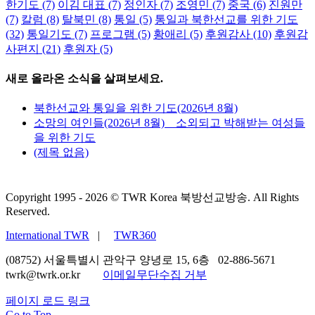
한기도
(7)
이김 대표
(7)
정인자
(7)
조영민
(7)
중국
(6)
진원만
(7)
칼럼
(8)
탈북민
(8)
통일
(5)
통일과 북한선교를 위한 기도
(32)
통일기도
(7)
프로그램
(5)
황애리
(5)
후원감사
(10)
후원감
사편지
(21)
후원자
(5)
새로 올라온 소식을 살펴보세요.
북한선교와 통일을 위한 기도(2026년 8월)
소망의 여인들(2026년 8월) _ 소외되고 박해받는 여성들
을 위한 기도
(제목 없음)
Copyright 1995 -
2026 © TWR Korea 북방선교방송. All Rights
Reserved.
International TWR
|
TWR360
(08752) 서울특별시 관악구 양녕로 15, 6층 02-886-5671
twrk@twrk.or.kr
이메일무단수집 거부
페이지 로드 링크
Go to Top