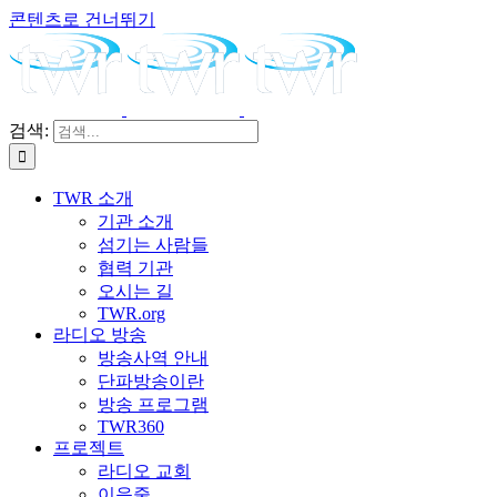
콘텐츠로 건너뛰기
검색:
TWR 소개
기관 소개
섬기는 사람들
협력 기관
오시는 길
TWR.org
라디오 방송
방송사역 안내
단파방송이란
방송 프로그램
TWR360
프로젝트
라디오 교회
이음줄