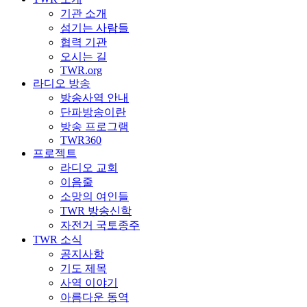
기관 소개
섬기는 사람들
협력 기관
오시는 길
TWR.org
라디오 방송
방송사역 안내
단파방송이란
방송 프로그램
TWR360
프로젝트
라디오 교회
이음줄
소망의 여인들
TWR 방송신학
자전거 국토종주
TWR 소식
공지사항
기도 제목
사역 이야기
아름다운 동역