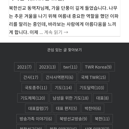
북한선교 동역자님께, 가을 단풍이 깊게 들었습니다. 나무
는 추운 겨울을 나기 위해 여름내 중요한 역할을 했던 이파
리를 말리는 중인데, 바라보는 사람에게 아름다움을 느끼
게 합니다. 이제
... 계속 읽기 →
관심 있는 글 찾아보기
2021
(7)
2023
(13)
twr
(11)
TWR Korea
(9)
간사
(17)
간사사역편지
(6)
국제 TWR
(15)
국토종주
(11)
기도
(114)
기도달력
(103)
기도제목
(120)
남성을 위한 기도
(18)
대표
(8)
대표칼럼
(7)
대표 편지
(5)
박찬아
(6)
방송가족 이야기
(6)
북방선교방송
(9)
북한
(11)
북한선교
(20)
북한 이야기
(16)
사역 이야기
(7)