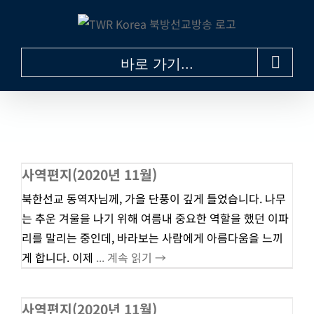
콘
텐
츠
바로 가기...
로
건
너
뛰
기
사역편지(2020년 11월)
북한선교 동역자님께, 가을 단풍이 깊게 들었습니다. 나무
는 추운 겨울을 나기 위해 여름내 중요한 역할을 했던 이파
리를 말리는 중인데, 바라보는 사람에게 아름다움을 느끼
게 합니다. 이제
... 계속 읽기 →
사역편지(2020년 11월)