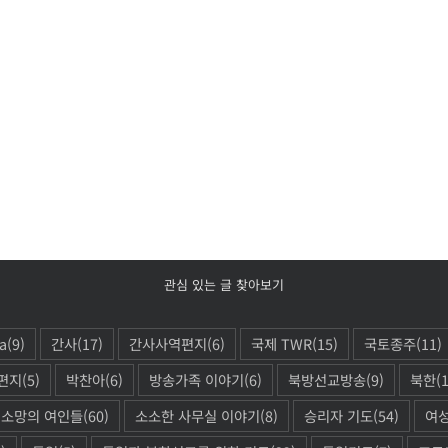
관심 있는 글 찾아보기
a
(9)
간사
(17)
간사사역편지
(6)
국제 TWR
(15)
국토종주
(11)
편지
(5)
박찬아
(6)
방송가족 이야기
(6)
북방선교방송
(9)
북한
(
소망의 여인들
(60)
소소한 사무실 이야기
(8)
승리자 기도
(54)
여