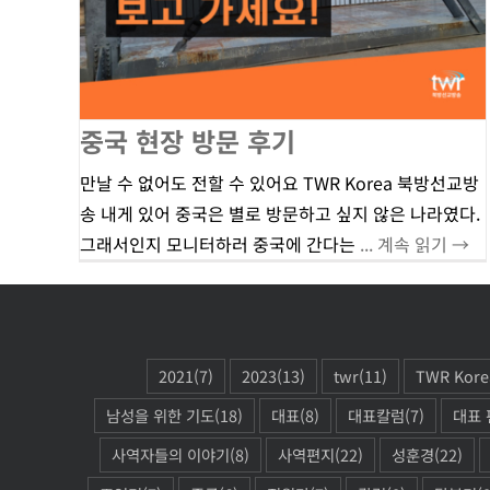
중국 현장 방문 후기
만날 수 없어도 전할 수 있어요 TWR Korea 북방선교방
송 내게 있어 중국은 별로 방문하고 싶지 않은 나라였다.
그래서인지 모니터하러 중국에 간다는
... 계속 읽기 →
2021
(7)
2023
(13)
twr
(11)
TWR Kore
남성을 위한 기도
(18)
대표
(8)
대표칼럼
(7)
대표 
사역자들의 이야기
(8)
사역편지
(22)
성훈경
(22)