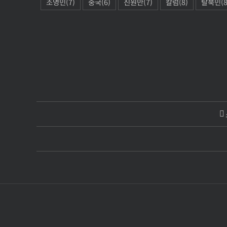
조영민
(7)
중국
(6)
진원만
(7)
칼럼
(8)
탈북민
(8