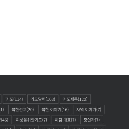
기도
(114)
기도달력
(103)
기도제목
(120)
11)
북한선교
(20)
북한 이야기
(16)
사역 이야기
(7)
성
(46)
여성을위한기도
(7)
이김 대표
(7)
정인자
(7)