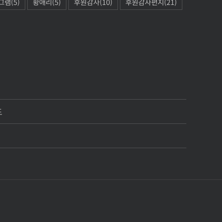
그램
(5)
황애리
(5)
후원감사
(10)
후원감사편지
(21)
도