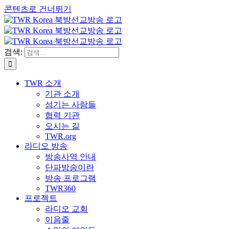
콘텐츠로 건너뛰기
검색:
TWR 소개
기관 소개
섬기는 사람들
협력 기관
오시는 길
TWR.org
라디오 방송
방송사역 안내
단파방송이란
방송 프로그램
TWR360
프로젝트
라디오 교회
이음줄