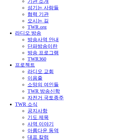
기관 소개
섬기는 사람들
협력 기관
오시는 길
TWR.org
라디오 방송
방송사역 안내
단파방송이란
방송 프로그램
TWR360
프로젝트
라디오 교회
이음줄
소망의 여인들
TWR 방송신학
자전거 국토종주
TWR 소식
공지사항
기도 제목
사역 이야기
아름다운 동역
대표 칼럼