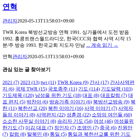
연혁
관리자
2020-05-13T13:58:03+09:00
TWR Korea 북방선교방송 연혁 1991. 싱가폴에서 도전 받음
1992. 홍콩트랜스월드라디오, 한국CCC와 협력 사역 시작 15
분/주 방송 1993. 한국교회 지도자 만남
... 계속 읽기 →
연혁
관리자
2020-05-13T13:58:03+09:00
관심 있는 글 찾아보기
2021
(7)
2023
(13)
twr
(11)
TWR Korea
(9)
간사
(17)
간사사역편
지
(6)
국제 TWR
(15)
국토종주
(11)
기도
(114)
기도달력
(103)
기도제목
(120)
남성을 위한 기도
(18)
대표
(8)
대표칼럼
(7)
대
표 편지
(5)
박찬아
(6)
방송가족 이야기
(6)
북방선교방송
(9)
북
한
(11)
북한선교
(20)
북한 이야기
(16)
사역 이야기
(7)
사역자
들의 이야기
(8)
사역편지
(22)
성훈경
(22)
소망의 여인들
(60)
소소한 사무실 이야기
(8)
승리자 기도
(54)
여성
(46)
여성을위
한기도
(7)
이김 대표
(7)
정인자
(7)
조영민
(7)
중국
(6)
진원만
(7)
칼럼
(8)
탈북민
(8)
통일
(5)
통일과 북한선교를 위한 기도