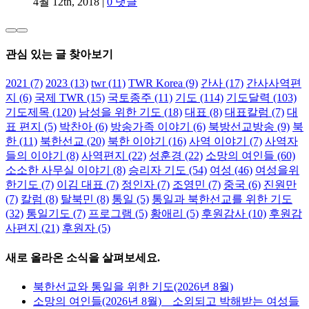
4월 12th, 2018
|
0 댓글
관심 있는 글 찾아보기
2021
(7)
2023
(13)
twr
(11)
TWR Korea
(9)
간사
(17)
간사사역편
지
(6)
국제 TWR
(15)
국토종주
(11)
기도
(114)
기도달력
(103)
기도제목
(120)
남성을 위한 기도
(18)
대표
(8)
대표칼럼
(7)
대
표 편지
(5)
박찬아
(6)
방송가족 이야기
(6)
북방선교방송
(9)
북
한
(11)
북한선교
(20)
북한 이야기
(16)
사역 이야기
(7)
사역자
들의 이야기
(8)
사역편지
(22)
성훈경
(22)
소망의 여인들
(60)
소소한 사무실 이야기
(8)
승리자 기도
(54)
여성
(46)
여성을위
한기도
(7)
이김 대표
(7)
정인자
(7)
조영민
(7)
중국
(6)
진원만
(7)
칼럼
(8)
탈북민
(8)
통일
(5)
통일과 북한선교를 위한 기도
(32)
통일기도
(7)
프로그램
(5)
황애리
(5)
후원감사
(10)
후원감
사편지
(21)
후원자
(5)
새로 올라온 소식을 살펴보세요.
북한선교와 통일을 위한 기도(2026년 8월)
소망의 여인들(2026년 8월) _ 소외되고 박해받는 여성들