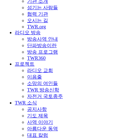
기관 소개
섬기는 사람들
협력 기관
오시는 길
TWR.org
라디오 방송
방송사역 안내
단파방송이란
방송 프로그램
TWR360
프로젝트
라디오 교회
이음줄
소망의 여인들
TWR 방송신학
자전거 국토종주
TWR 소식
공지사항
기도 제목
사역 이야기
아름다운 동역
대표 칼럼