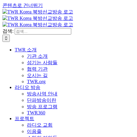
콘텐츠로 건너뛰기
검색:
TWR 소개
기관 소개
섬기는 사람들
협력 기관
오시는 길
TWR.org
라디오 방송
방송사역 안내
단파방송이란
방송 프로그램
TWR360
프로젝트
라디오 교회
이음줄