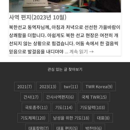
사역 편지(2023년 10월)
북한선교 동역자님께, 아침과 저녁으로 선선한 가을바람이
상쾌함을 더합니다. 아쉽게도 북한 선교 현장은 여전히 개
선되지 않는 상황으로 힘겹습니다. 어둠 속에서 한 걸음씩
믿음으로 발걸음을 내디뎌야
... 계속 읽기 →
관심 있는 글 찾아보기
2021
(7)
2023
(13)
twr
(11)
TWR Korea
(9)
간사
(17)
간사사역편지
(6)
국제 TWR
(15)
국토종주
(11)
기도
(114)
기도달력
(103)
기도제목
(120)
남성을 위한 기도
(18)
대표
(8)
대표칼럼
(7)
대표 편지
(5)
박찬아
(6)