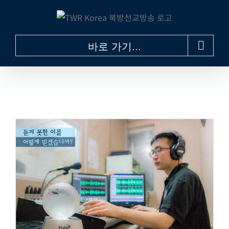
콘
텐
츠
바로 가기...
로
건
너
뛰
기