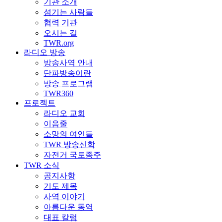
기관 소개
섬기는 사람들
협력 기관
오시는 길
TWR.org
라디오 방송
방송사역 안내
단파방송이란
방송 프로그램
TWR360
프로젝트
라디오 교회
이음줄
소망의 여인들
TWR 방송신학
자전거 국토종주
TWR 소식
공지사항
기도 제목
사역 이야기
아름다운 동역
대표 칼럼