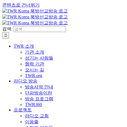
콘텐츠로 건너뛰기
검색:
TWR 소개
기관 소개
섬기는 사람들
협력 기관
오시는 길
TWR.org
라디오 방송
방송사역 안내
단파방송이란
방송 프로그램
TWR360
프로젝트
라디오 교회
이음줄