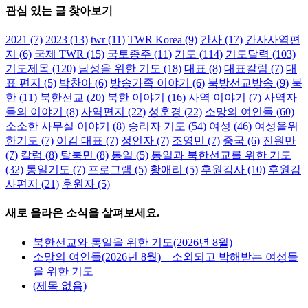
관심 있는 글 찾아보기
2021
(7)
2023
(13)
twr
(11)
TWR Korea
(9)
간사
(17)
간사사역편
지
(6)
국제 TWR
(15)
국토종주
(11)
기도
(114)
기도달력
(103)
기도제목
(120)
남성을 위한 기도
(18)
대표
(8)
대표칼럼
(7)
대
표 편지
(5)
박찬아
(6)
방송가족 이야기
(6)
북방선교방송
(9)
북
한
(11)
북한선교
(20)
북한 이야기
(16)
사역 이야기
(7)
사역자
들의 이야기
(8)
사역편지
(22)
성훈경
(22)
소망의 여인들
(60)
소소한 사무실 이야기
(8)
승리자 기도
(54)
여성
(46)
여성을위
한기도
(7)
이김 대표
(7)
정인자
(7)
조영민
(7)
중국
(6)
진원만
(7)
칼럼
(8)
탈북민
(8)
통일
(5)
통일과 북한선교를 위한 기도
(32)
통일기도
(7)
프로그램
(5)
황애리
(5)
후원감사
(10)
후원감
사편지
(21)
후원자
(5)
새로 올라온 소식을 살펴보세요.
북한선교와 통일을 위한 기도(2026년 8월)
소망의 여인들(2026년 8월) _ 소외되고 박해받는 여성들
을 위한 기도
(제목 없음)