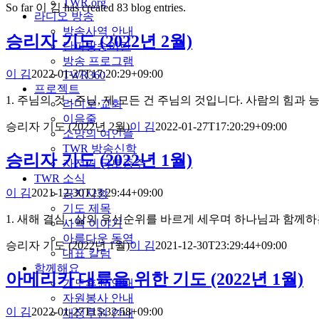
TWR.org
So far 이 김 has created 83 blog entries.
라디오 방송
방송사역 안내
승리자 기도 (2022년 2월)
단파방송이란
방송 프로그램
이 김
2022-01-27T17:20:29+09:00
TWR360
프로젝트
1. 주님의 것 - 주님, 제 모든 건 주님의 것입니다. 사람의 
라디오 교회
이음줄
승리자 기도 (2022년 2월)
이 김
2022-01-27T17:20:29+09:00
소망의 여인들
TWR 방송신학
승리자 기도 (2022년 1월)
자전거 국토종주
TWR 소식
이 김
2021-12-30T23:29:44+09:00
공지사항
기도 제목
1. 새해 결심 - 삶의 우선순위를 바르게 세우며 하나님과 함께
사역 이야기
아름다운 동역
승리자 기도 (2022년 1월)
이 김
2021-12-30T23:29:44+09:00
대표 칼럼
함께해요
아메리카 대륙을 위한 기도 (2022년 1월)
기도후원 안내
자원봉사 안내
이 김
2022-01-27T15:32:58+09:00
재정후원 안내