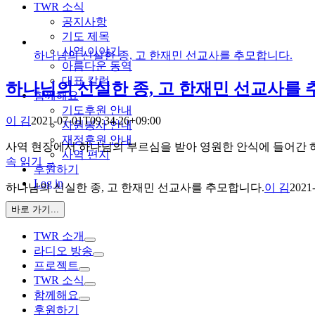
TWR 소식
공지사항
기도 제목
사역 이야기
하나님의 신실한 종, 고 한재민 선교사를 추모합니다.
아름다운 동역
대표 칼럼
하나님의 신실한 종, 고 한재민 선교사를 
함께해요
기도후원 안내
이 김
2021-07-01T09:34:26+09:00
자원봉사 안내
재정후원 안내
사역 현장에서 하나님의 부르심을 받아 영원한 안식에 들어간 하
사역 편지
속 읽기 →
후원하기
Log in
하나님의 신실한 종, 고 한재민 선교사를 추모합니다.
이 김
2021
바로 가기...
TWR 소개
라디오 방송
프로젝트
TWR 소식
함께해요
후원하기