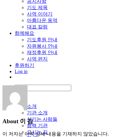
공지사항
기도 제목
사역 이야기
아름다운 동역
대표 칼럼
함께해요
기도후원 안내
자원봉사 안내
재정후원 안내
사역 편지
후원하기
Log in
검색:
TWR 소개
기관 소개
섬기는 사람들
About
이 김
협력 기관
오시는 길
이 저자는 아직 상세 내용을 기재하지 않았습니다.