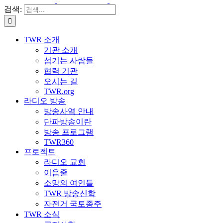
검색:
TWR 소개
기관 소개
섬기는 사람들
협력 기관
오시는 길
TWR.org
라디오 방송
방송사역 안내
단파방송이란
방송 프로그램
TWR360
프로젝트
라디오 교회
이음줄
소망의 여인들
TWR 방송신학
자전거 국토종주
TWR 소식