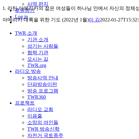
사역 편지
1. 라틴 아메리카의 젊은 여성들이 하나님 안에서 자신의 정체성을
후원하기
Log in
아메리카 대륙을 위한 기도 (2022년 1월)
이 김
2022-01-27T15:32:
TWR 소개
기관 소개
섬기는 사람들
협력 기관
오시는 길
TWR.org
라디오 방송
방송사역 안내
단파방송이란
방송 프로그램
TWR360
프로젝트
라디오 교회
이음줄
소망의 여인들
TWR 방송신학
자전거 국토종주