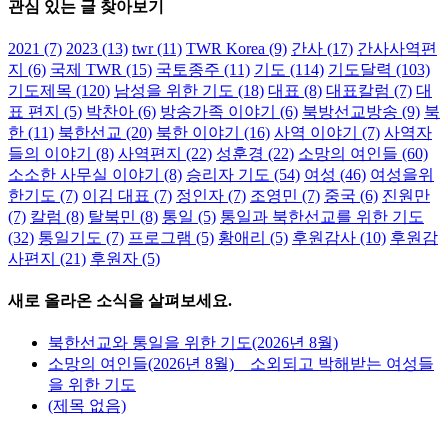
관심 있는 글 찾아보기
TWR북방선교방송
창립 30주년 감사 인
2021
(7)
2023
(13)
twr
(11)
TWR Korea
(9)
간사
(17)
간사사역편
사
지
(6)
국제 TWR
(15)
국토종주
(11)
기도
(114)
기도달력
(103)
기도제목
(120)
남성을 위한 기도
(18)
대표
(8)
대표칼럼
(7)
대
TWR북방선교방송
표 편지
(5)
박찬아
(6)
방송가족 이야기
(6)
북방선교방송
(9)
북
창립 30주년 감사 인
한
(11)
북한선교
(20)
북한 이야기
(16)
사역 이야기
(7)
사역자
사
들의 이야기
(8)
사역편지
(22)
성훈경
(22)
소망의 여인들
(60)
소소한 사무실 이야기
(8)
승리자 기도
(54)
여성
(46)
여성을위
1월 15th, 2025
|
0 댓
한기도
(7)
이김 대표
(7)
정인자
(7)
조영민
(7)
중국
(6)
진원만
글
(7)
칼럼
(8)
탈북민
(8)
통일
(5)
통일과 북한선교를 위한 기도
(32)
통일기도
(7)
프로그램
(5)
황애리
(5)
후원감사
(10)
후원감
사편지
(21)
후원자
(5)
우리는 선교사입니
다.
새로 올라온 소식을 살펴보세요.
우리는 선교사입니
북한선교와 통일을 위한 기도(2026년 8월)
다.
소망의 여인들(2026년 8월) _ 소외되고 박해받는 여성들
을 위한 기도
8월 21st, 2024
|
0 댓
(제목 없음)
글