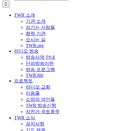
TWR 소개
기관 소개
섬기는 사람들
협력 기관
오시는 길
TWR.org
라디오 방송
방송사역 안내
단파방송이란
방송 프로그램
TWR360
프로젝트
라디오 교회
이음줄
소망의 여인들
TWR 방송신학
자전거 국토종주
TWR 소식
공지사항
기도 제목