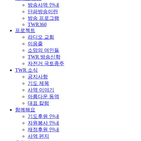
방송사역 안내
단파방송이란
방송 프로그램
TWR360
프로젝트
라디오 교회
이음줄
소망의 여인들
TWR 방송신학
자전거 국토종주
TWR 소식
공지사항
기도 제목
사역 이야기
아름다운 동역
대표 칼럼
함께해요
기도후원 안내
자원봉사 안내
재정후원 안내
사역 편지