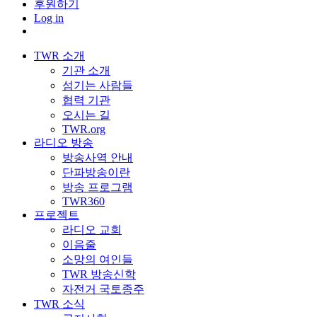
후원하기
Log in
TWR 소개
기관 소개
섬기는 사람들
협력 기관
오시는 길
TWR.org
라디오 방송
방송사역 안내
단파방송이란
방송 프로그램
TWR360
프로젝트
라디오 교회
이음줄
소망의 여인들
TWR 방송신학
자전거 국토종주
TWR 소식