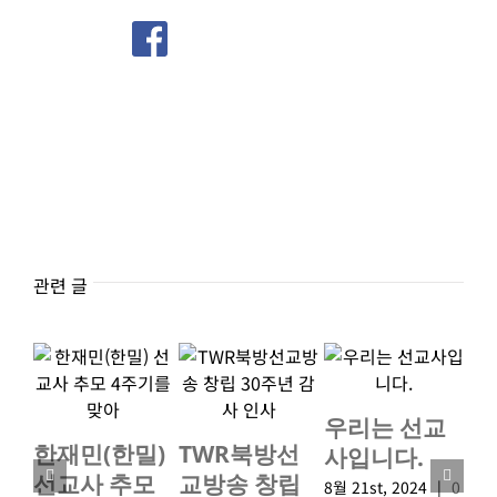
관련 글
우리는 선교
신
한재민(한밀)
TWR북방선
사입니다.
사
선교사 추모
교방송 창립
8월 21st, 2024
|
0
3월 