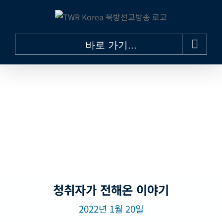
콘
텐
츠
바로 가기...
로
건
너
뛰
기
TWR 사역이야기
청취자가 전해온 이야기
2022년 1월 20일