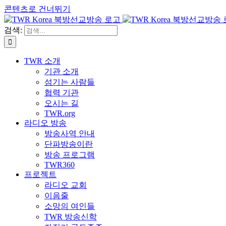
콘텐츠로 건너뛰기
검색:
TWR 소개
기관 소개
섬기는 사람들
협력 기관
오시는 길
TWR.org
라디오 방송
방송사역 안내
단파방송이란
방송 프로그램
TWR360
프로젝트
라디오 교회
이음줄
소망의 여인들
TWR 방송신학