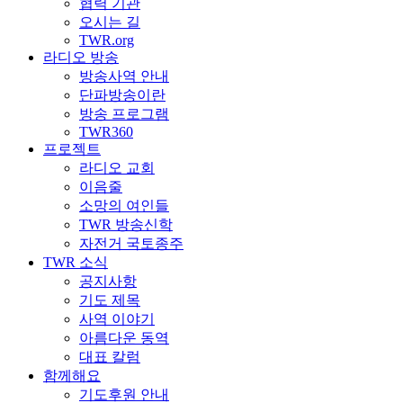
협력 기관
오시는 길
TWR.org
라디오 방송
방송사역 안내
단파방송이란
방송 프로그램
TWR360
프로젝트
라디오 교회
이음줄
소망의 여인들
TWR 방송신학
자전거 국토종주
TWR 소식
공지사항
기도 제목
사역 이야기
아름다운 동역
대표 칼럼
함께해요
기도후원 안내