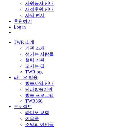
자원봉사 안내
재정후원 안내
사역 편지
후원하기
Log in
TWR 소개
기관 소개
섬기는 사람들
협력 기관
오시는 길
TWR.org
라디오 방송
방송사역 안내
단파방송이란
방송 프로그램
TWR360
프로젝트
라디오 교회
이음줄
소망의 여인들