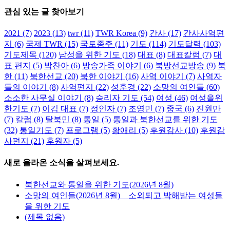
관심 있는 글 찾아보기
2021
(7)
2023
(13)
twr
(11)
TWR Korea
(9)
간사
(17)
간사사역편
지
(6)
국제 TWR
(15)
국토종주
(11)
기도
(114)
기도달력
(103)
기도제목
(120)
남성을 위한 기도
(18)
대표
(8)
대표칼럼
(7)
대
표 편지
(5)
박찬아
(6)
방송가족 이야기
(6)
북방선교방송
(9)
북
한
(11)
북한선교
(20)
북한 이야기
(16)
사역 이야기
(7)
사역자
들의 이야기
(8)
사역편지
(22)
성훈경
(22)
소망의 여인들
(60)
소소한 사무실 이야기
(8)
승리자 기도
(54)
여성
(46)
여성을위
한기도
(7)
이김 대표
(7)
정인자
(7)
조영민
(7)
중국
(6)
진원만
(7)
칼럼
(8)
탈북민
(8)
통일
(5)
통일과 북한선교를 위한 기도
(32)
통일기도
(7)
프로그램
(5)
황애리
(5)
후원감사
(10)
후원감
사편지
(21)
후원자
(5)
새로 올라온 소식을 살펴보세요.
북한선교와 통일을 위한 기도(2026년 8월)
소망의 여인들(2026년 8월) _ 소외되고 박해받는 여성들
을 위한 기도
(제목 없음)