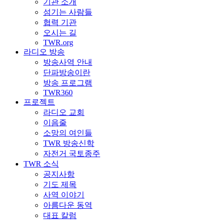
기관 소개
섬기는 사람들
협력 기관
오시는 길
TWR.org
라디오 방송
방송사역 안내
단파방송이란
방송 프로그램
TWR360
프로젝트
라디오 교회
이음줄
소망의 여인들
TWR 방송신학
자전거 국토종주
TWR 소식
공지사항
기도 제목
사역 이야기
아름다운 동역
대표 칼럼