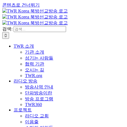
콘텐츠로 건너뛰기
검색:
TWR 소개
기관 소개
섬기는 사람들
협력 기관
오시는 길
TWR.org
라디오 방송
방송사역 안내
단파방송이란
방송 프로그램
TWR360
프로젝트
라디오 교회
이음줄