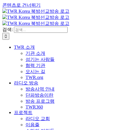
콘텐츠로 건너뛰기
검색:
TWR 소개
기관 소개
섬기는 사람들
협력 기관
오시는 길
TWR.org
라디오 방송
방송사역 안내
단파방송이란
방송 프로그램
TWR360
프로젝트
라디오 교회
이음줄