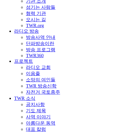
기관 소개
섬기는 사람들
협력 기관
오시는 길
TWR.org
라디오 방송
방송사역 안내
단파방송이란
방송 프로그램
TWR360
프로젝트
라디오 교회
이음줄
소망의 여인들
TWR 방송신학
자전거 국토종주
TWR 소식
공지사항
기도 제목
사역 이야기
아름다운 동역
대표 칼럼