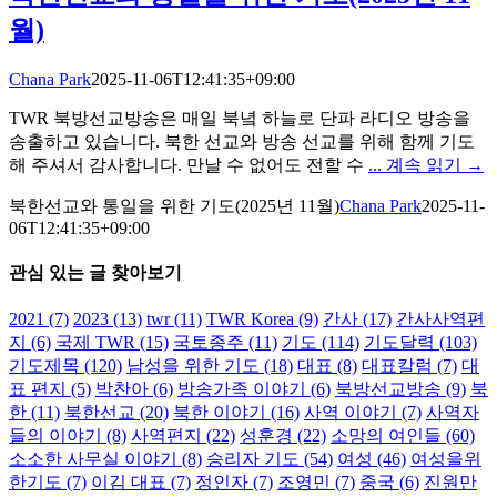
월)
Chana Park
2025-11-06T12:41:35+09:00
TWR 북방선교방송은 매일 북녘 하늘로 단파 라디오 방송을
송출하고 있습니다. 북한 선교와 방송 선교를 위해 함께 기도
해 주셔서 감사합니다. 만날 수 없어도 전할 수
... 계속 읽기 →
북한선교와 통일을 위한 기도(2025년 11월)
Chana Park
2025-11-
06T12:41:35+09:00
관심 있는 글 찾아보기
2021
(7)
2023
(13)
twr
(11)
TWR Korea
(9)
간사
(17)
간사사역편
지
(6)
국제 TWR
(15)
국토종주
(11)
기도
(114)
기도달력
(103)
기도제목
(120)
남성을 위한 기도
(18)
대표
(8)
대표칼럼
(7)
대
표 편지
(5)
박찬아
(6)
방송가족 이야기
(6)
북방선교방송
(9)
북
한
(11)
북한선교
(20)
북한 이야기
(16)
사역 이야기
(7)
사역자
들의 이야기
(8)
사역편지
(22)
성훈경
(22)
소망의 여인들
(60)
소소한 사무실 이야기
(8)
승리자 기도
(54)
여성
(46)
여성을위
한기도
(7)
이김 대표
(7)
정인자
(7)
조영민
(7)
중국
(6)
진원만