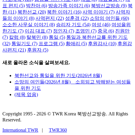
표 편지
(5)
박찬아
(6)
방송가족 이야기
(6)
북방선교방송
(9)
북
한
(11)
북한선교
(20)
북한 이야기
(16)
사역 이야기
(7)
사역자
들의 이야기
(8)
사역편지
(22)
성훈경
(22)
소망의 여인들
(60)
소소한 사무실 이야기
(8)
승리자 기도
(54)
여성
(46)
여성을위
한기도
(7)
이김 대표
(7)
정인자
(7)
조영민
(7)
중국
(6)
진원만
(7)
칼럼
(8)
탈북민
(8)
통일
(5)
통일과 북한선교를 위한 기도
(32)
통일기도
(7)
프로그램
(5)
황애리
(5)
후원감사
(10)
후원감
사편지
(21)
후원자
(5)
새로 올라온 소식을 살펴보세요.
북한선교와 통일을 위한 기도(2026년 8월)
소망의 여인들(2026년 8월) _ 소외되고 박해받는 여성들
을 위한 기도
(제목 없음)
Copyright 1995 -
2026 © TWR Korea 북방선교방송. All Rights
Reserved.
International TWR
|
TWR360