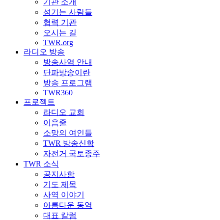
기관 소개
섬기는 사람들
협력 기관
오시는 길
TWR.org
라디오 방송
방송사역 안내
단파방송이란
방송 프로그램
TWR360
프로젝트
라디오 교회
이음줄
소망의 여인들
TWR 방송신학
자전거 국토종주
TWR 소식
공지사항
기도 제목
사역 이야기
아름다운 동역
대표 칼럼