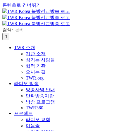
콘텐츠로 건너뛰기
검색:
TWR 소개
기관 소개
섬기는 사람들
협력 기관
오시는 길
TWR.org
라디오 방송
방송사역 안내
단파방송이란
방송 프로그램
TWR360
프로젝트
라디오 교회
이음줄