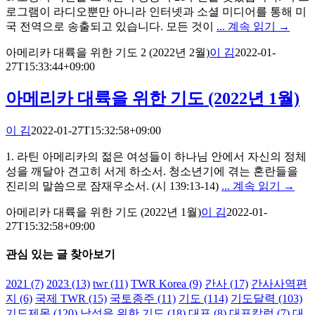
로그램이 라디오뿐만 아니라 인터넷과 소셜 미디어를 통해 미
국 전역으로 송출되고 있습니다. 모든 것이
... 계속 읽기 →
아메리카 대륙을 위한 기도 2 (2022년 2월)
이 김
2022-01-
27T15:33:44+09:00
아메리카 대륙을 위한 기도 (2022년 1월)
이 김
2022-01-27T15:32:58+09:00
1. 라틴 아메리카의 젊은 여성들이 하나님 안에서 자신의 정체
성을 깨달아 견고히 서게 하소서. 청소년기에 겪는 혼란들을
진리의 말씀으로 잠재우소서. (시 139:13-14)
... 계속 읽기 →
아메리카 대륙을 위한 기도 (2022년 1월)
이 김
2022-01-
27T15:32:58+09:00
관심 있는 글 찾아보기
2021
(7)
2023
(13)
twr
(11)
TWR Korea
(9)
간사
(17)
간사사역편
지
(6)
국제 TWR
(15)
국토종주
(11)
기도
(114)
기도달력
(103)
기도제목
(120)
남성을 위한 기도
(18)
대표
(8)
대표칼럼
(7)
대