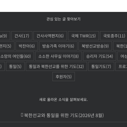
관심 있는 글 찾아보기
a
(9)
간사
(17)
간사사역편지
(6)
국제 TWR
(15)
국토종주
(11)
편지
(5)
박찬아
(6)
방송가족 이야기
(6)
북방선교방송
(9)
북한
(
소망의 여인들
(60)
소소한 사무실 이야기
(8)
승리자 기도
(54)
여
)
통일
(5)
통일과 북한선교를 위한 기도
(32)
통일기도
(7)
프로
후원자
(5)
새로 올라온 소식을 살펴보세요.
북한선교와 통일을 위한 기도(2026년 8월)