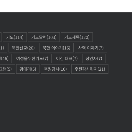
기도
(114)
기도달력
(103)
기도제목
(120)
11)
북한선교
(20)
북한 이야기
(16)
사역 이야기
(7)
성
(46)
여성을위한기도
(7)
이김 대표
(7)
정인자
(7)
그램
(5)
황애리
(5)
후원감사
(10)
후원감사편지
(21)