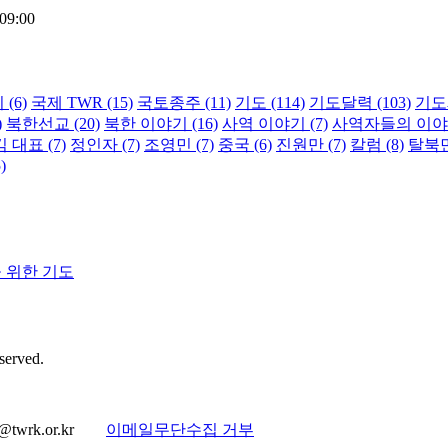
09:00
지
(6)
국제 TWR
(15)
국토종주
(11)
기도
(114)
기도달력
(103)
기도
)
북한선교
(20)
북한 이야기
(16)
사역 이야기
(7)
사역자들의 이
김 대표
(7)
정인자
(7)
조영민
(7)
중국
(6)
진원만
(7)
칼럼
(8)
탈북
)
을 위한 기도
erved.
@twrk.or.kr
이메일무단수집 거부