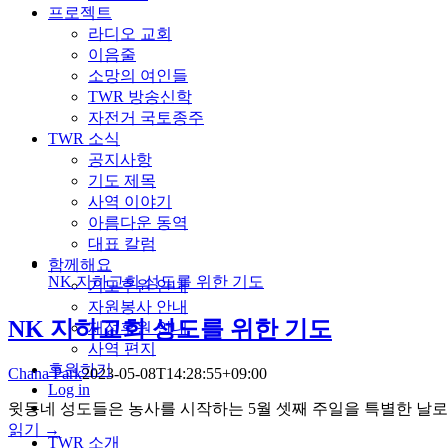
프로젝트
라디오 교회
이음줄
소망의 여인들
TWR 방송신학
자전거 국토종주
TWR 소식
공지사항
기도 제목
사역 이야기
아름다운 동역
대표 칼럼
함께해요
NK 지하교회 성도를 위한 기도
기도후원 안내
자원봉사 안내
NK 지하교회 성도를 위한 기도
재정후원 안내
사역 편지
후원하기
Chana Park
2023-05-08T14:28:55+09:00
Log in
윗동네 성도들은 농사를 시작하는 5월 셋째 주일을 특별한 날로
읽기 →
TWR 소개