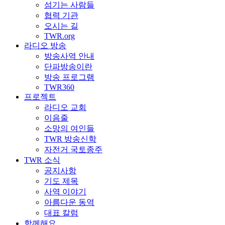
섬기는 사람들
협력 기관
오시는 길
TWR.org
라디오 방송
방송사역 안내
단파방송이란
방송 프로그램
TWR360
프로젝트
라디오 교회
이음줄
소망의 여인들
TWR 방송신학
자전거 국토종주
TWR 소식
공지사항
기도 제목
사역 이야기
아름다운 동역
대표 칼럼
함께해요