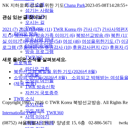
기관 소개
NK 지하교회 성도를 위한 기도
Chana Park
2023-05-08T14:28:55+
섬기는 사람들
협력 기관
관심 있는 글 찾아보기
오시는 길
TWR.org
2021
(7)
2023
(13)
twr
(11)
TWR Korea
(9)
간사
(17)
간사사역편
라디오 방송
지
(5)
박찬아
(6)
방송가족 이야기
(6)
북방선교방송
(9)
북한
(11
방송사역 안내
실 이야기
(8)
승리자 기도
(54)
여성
(46)
여성을위한기도
(7)
이
단파방송이란
로그램
(5)
황애리
(5)
후원감사
(10)
후원감사편지
(21)
후원자
(5
방송 프로그램
TWR360
새로 올라온 소식을 살펴보세요.
프로젝트
라디오 교회
북한선교와 통일을 위한 기도(2026년 8월)
이음줄
소망의 여인들(2026년 8월) _ 소외되고 박해받는 여성들
소망의 여인들
(제목 없음)
TWR 방송신학
자전거 국토종주
TWR 소식
Copyright 1995 -
2026 © TWR Korea 북방선교방송. All Rights Res
공지사항
기도 제목
International TWR
|
TWR360
사역 이야기
(08752) 서울특별시 관악구 양녕로 15, 6층 02-886-5671 twrk
아름다운 동역