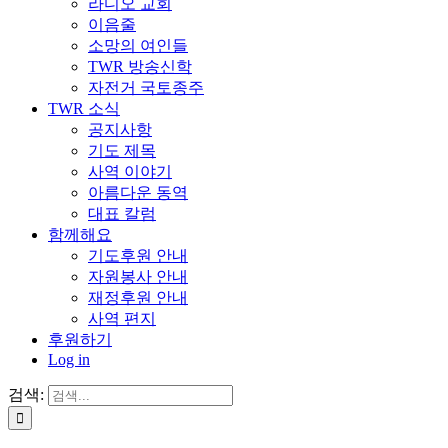
라디오 교회
이음줄
소망의 여인들
TWR 방송신학
자전거 국토종주
TWR 소식
공지사항
기도 제목
사역 이야기
아름다운 동역
대표 칼럼
함께해요
기도후원 안내
자원봉사 안내
재정후원 안내
사역 편지
후원하기
Log in
검색: