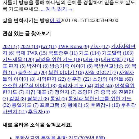
자들이 방송을 통해 하나님의 은혜를 경험하며 믿음으로 살도
록 기도해주세요.
... 계속 읽기 →
삶을 변화시키는 방송
이 김
2021-09-15T14:28:53+09:00
관심 있는 글 찾아보기
2021
(7)
2023
(13)
twr
(11)
TWR Korea
(9)
간사
(17)
간사사역편
지
(6)
국제 TWR
(15)
국토종주
(11)
기도
(114)
기도달력
(103)
기도제목
(120)
남성을 위한 기도
(18)
대표
(8)
대표칼럼
(7)
대
표 편지
(5)
박찬아
(6)
방송가족 이야기
(6)
북방선교방송
(9)
북
한
(11)
북한선교
(20)
북한 이야기
(16)
사역 이야기
(7)
사역자
들의 이야기
(8)
사역편지
(22)
성훈경
(22)
소망의 여인들
(60)
소소한 사무실 이야기
(8)
승리자 기도
(54)
여성
(46)
여성을위
한기도
(7)
이김 대표
(7)
정인자
(7)
조영민
(7)
중국
(6)
진원만
(7)
칼럼
(8)
탈북민
(8)
통일
(5)
통일과 북한선교를 위한 기도
(32)
통일기도
(7)
프로그램
(5)
황애리
(5)
후원감사
(10)
후원감
사편지
(21)
후원자
(5)
새로 올라온 소식을 살펴보세요.
북한선교와 통일을 위한 기도(2026년 8월)