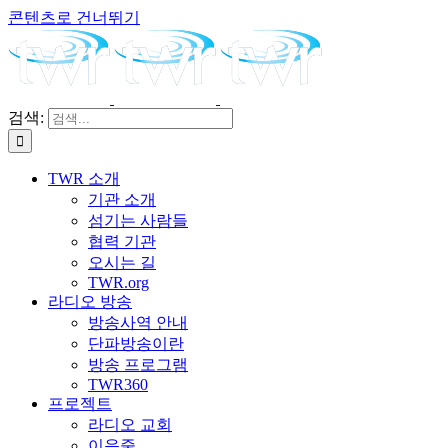
콘텐츠로 건너뛰기
검색:
TWR 소개
기관 소개
섬기는 사람들
협력 기관
오시는 길
TWR.org
라디오 방송
방송사역 안내
단파방송이란
방송 프로그램
TWR360
프로젝트
라디오 교회
이음줄