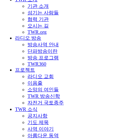
기관 소개
섬기는 사람들
협력 기관
오시는 길
TWR.org
라디오 방송
방송사역 안내
단파방송이란
방송 프로그램
TWR360
프로젝트
라디오 교회
이음줄
소망의 여인들
TWR 방송신학
자전거 국토종주
TWR 소식
공지사항
기도 제목
사역 이야기
아름다운 동역