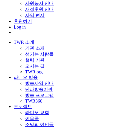
자원봉사 안내
재정후원 안내
사역 편지
후원하기
Log in
TWR 소개
기관 소개
섬기는 사람들
협력 기관
오시는 길
TWR.org
라디오 방송
방송사역 안내
단파방송이란
방송 프로그램
TWR360
프로젝트
라디오 교회
이음줄
소망의 여인들