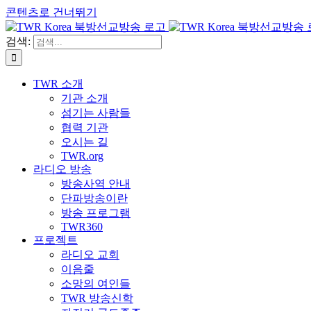
콘텐츠로 건너뛰기
검색:
TWR 소개
기관 소개
섬기는 사람들
협력 기관
오시는 길
TWR.org
라디오 방송
방송사역 안내
단파방송이란
방송 프로그램
TWR360
프로젝트
라디오 교회
이음줄
소망의 여인들
TWR 방송신학