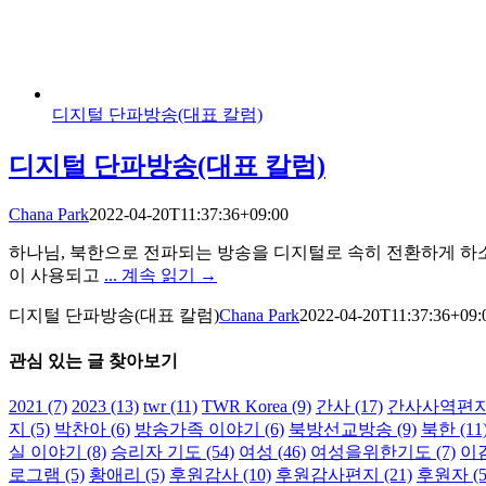
디지털 단파방송(대표 칼럼)
디지털 단파방송(대표 칼럼)
Chana Park
2022-04-20T11:37:36+09:00
하나님, 북한으로 전파되는 방송을 디지털로 속히 전환하게 하소
이 사용되고
... 계속 읽기 →
디지털 단파방송(대표 칼럼)
Chana Park
2022-04-20T11:37:36+09:
관심 있는 글 찾아보기
2021
(7)
2023
(13)
twr
(11)
TWR Korea
(9)
간사
(17)
간사사역편
지
(5)
박찬아
(6)
방송가족 이야기
(6)
북방선교방송
(9)
북한
(11
실 이야기
(8)
승리자 기도
(54)
여성
(46)
여성을위한기도
(7)
이
로그램
(5)
황애리
(5)
후원감사
(10)
후원감사편지
(21)
후원자
(5