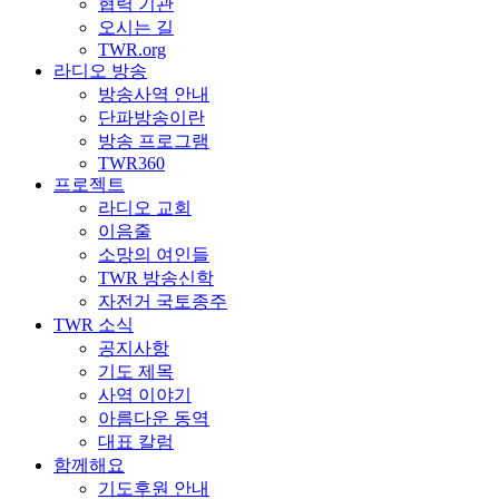
협력 기관
오시는 길
TWR.org
라디오 방송
방송사역 안내
단파방송이란
방송 프로그램
TWR360
프로젝트
라디오 교회
이음줄
소망의 여인들
TWR 방송신학
자전거 국토종주
TWR 소식
공지사항
기도 제목
사역 이야기
아름다운 동역
대표 칼럼
함께해요
기도후원 안내