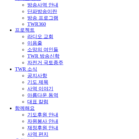
방송사역 안내
단파방송이란
방송 프로그램
TWR360
프로젝트
라디오 교회
이음줄
소망의 여인들
TWR 방송신학
자전거 국토종주
TWR 소식
공지사항
기도 제목
사역 이야기
아름다운 동역
대표 칼럼
함께해요
기도후원 안내
자원봉사 안내
재정후원 안내
사역 편지