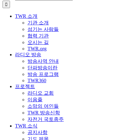
TWR 소개
기관 소개
섬기는 사람들
협력 기관
오시는 길
TWR.org
라디오 방송
방송사역 안내
단파방송이란
방송 프로그램
TWR360
프로젝트
라디오 교회
이음줄
소망의 여인들
TWR 방송신학
자전거 국토종주
TWR 소식
공지사항
기도 제목