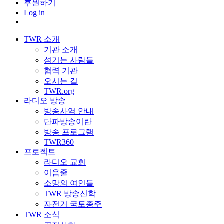
후원하기
Log in
TWR 소개
기관 소개
섬기는 사람들
협력 기관
오시는 길
TWR.org
라디오 방송
방송사역 안내
단파방송이란
방송 프로그램
TWR360
프로젝트
라디오 교회
이음줄
소망의 여인들
TWR 방송신학
자전거 국토종주
TWR 소식