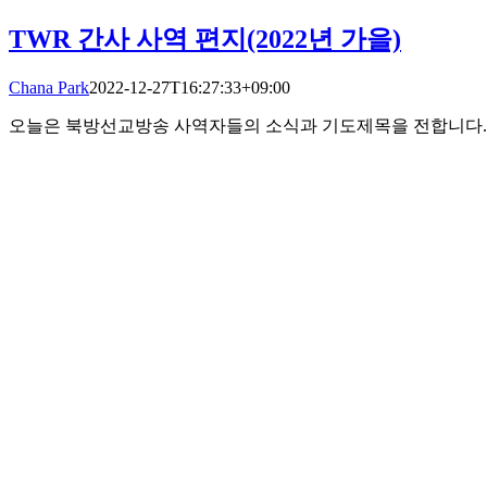
TWR 간사 사역 편지(2022년 가을)
Chana Park
2022-12-27T16:27:33+09:00
오늘은 북방선교방송 사역자들의 소식과 기도제목을 전합니다.
됩니다. 만날 수 없어도 전할 수 있어요 TWR Korea 북방선교
TWR 간사 사역 편지(2022년 가을)
Chana Park
2022-12-27T16:27:
관심 있는 글 찾아보기
2021
(7)
2023
(13)
twr
(11)
TWR Korea
(9)
간사
(17)
간사사역편
지
(6)
국제 TWR
(15)
국토종주
(11)
기도
(114)
기도달력
(103)
기도제목
(120)
남성을 위한 기도
(18)
대표
(8)
대표칼럼
(7)
대
표 편지
(5)
박찬아
(6)
방송가족 이야기
(6)
북방선교방송
(9)
북
한
(11)
북한선교
(20)
북한 이야기
(16)
사역 이야기
(7)
사역자
들의 이야기
(8)
사역편지
(22)
성훈경
(22)
소망의 여인들
(60)
소소한 사무실 이야기
(8)
승리자 기도
(54)
여성
(46)
여성을위
한기도
(7)
이김 대표
(7)
정인자
(7)
조영민
(7)
중국
(6)
진원만
(7)
칼럼
(8)
탈북민
(8)
통일
(5)
통일과 북한선교를 위한 기도
(32)
통일기도
(7)
프로그램
(5)
황애리
(5)
후원감사
(10)
후원감