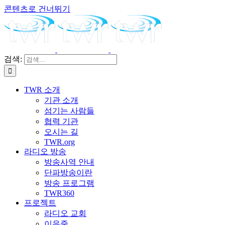
콘텐츠로 건너뛰기
검색:
TWR 소개
기관 소개
섬기는 사람들
협력 기관
오시는 길
TWR.org
라디오 방송
방송사역 안내
단파방송이란
방송 프로그램
TWR360
프로젝트
라디오 교회
이음줄