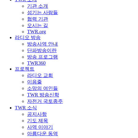
기관 소개
섬기는 사람들
협력 기관
오시는 길
TWR.org
라디오 방송
방송사역 안내
단파방송이란
방송 프로그램
TWR360
프로젝트
라디오 교회
이음줄
소망의 여인들
TWR 방송신학
자전거 국토종주
TWR 소식
공지사항
기도 제목
사역 이야기
아름다운 동역