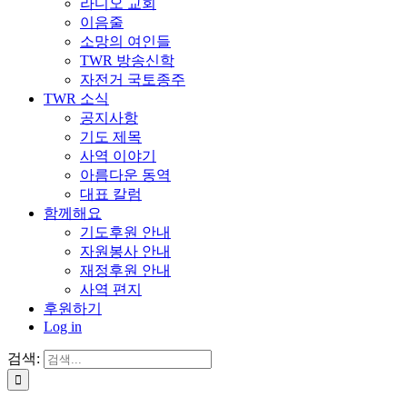
라디오 교회
이음줄
소망의 여인들
TWR 방송신학
자전거 국토종주
TWR 소식
공지사항
기도 제목
사역 이야기
아름다운 동역
대표 칼럼
함께해요
기도후원 안내
자원봉사 안내
재정후원 안내
사역 편지
후원하기
Log in
검색: