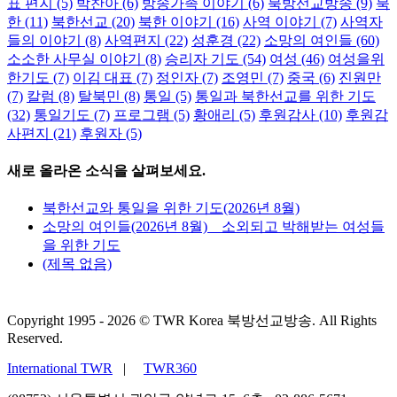
표 편지
(5)
박찬아
(6)
방송가족 이야기
(6)
북방선교방송
(9)
북
한
(11)
북한선교
(20)
북한 이야기
(16)
사역 이야기
(7)
사역자
들의 이야기
(8)
사역편지
(22)
성훈경
(22)
소망의 여인들
(60)
소소한 사무실 이야기
(8)
승리자 기도
(54)
여성
(46)
여성을위
한기도
(7)
이김 대표
(7)
정인자
(7)
조영민
(7)
중국
(6)
진원만
(7)
칼럼
(8)
탈북민
(8)
통일
(5)
통일과 북한선교를 위한 기도
(32)
통일기도
(7)
프로그램
(5)
황애리
(5)
후원감사
(10)
후원감
사편지
(21)
후원자
(5)
새로 올라온 소식을 살펴보세요.
북한선교와 통일을 위한 기도(2026년 8월)
소망의 여인들(2026년 8월) _ 소외되고 박해받는 여성들
을 위한 기도
(제목 없음)
Copyright 1995 -
2026 © TWR Korea 북방선교방송. All Rights
Reserved.
International TWR
|
TWR360