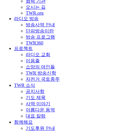
협력 기관
오시는 길
TWR.org
라디오 방송
방송사역 안내
단파방송이란
방송 프로그램
TWR360
프로젝트
라디오 교회
이음줄
소망의 여인들
TWR 방송신학
자전거 국토종주
TWR 소식
공지사항
기도 제목
사역 이야기
아름다운 동역
대표 칼럼
함께해요
기도후원 안내