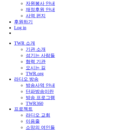
자원봉사 안내
재정후원 안내
사역 편지
후원하기
Log in
TWR 소개
기관 소개
섬기는 사람들
협력 기관
오시는 길
TWR.org
라디오 방송
방송사역 안내
단파방송이란
방송 프로그램
TWR360
프로젝트
라디오 교회
이음줄
소망의 여인들