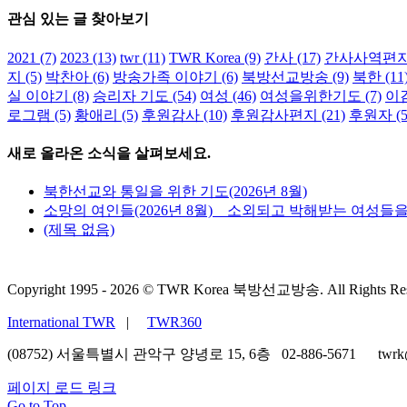
관심 있는 글 찾아보기
2021
(7)
2023
(13)
twr
(11)
TWR Korea
(9)
간사
(17)
간사사역편
지
(5)
박찬아
(6)
방송가족 이야기
(6)
북방선교방송
(9)
북한
(11
실 이야기
(8)
승리자 기도
(54)
여성
(46)
여성을위한기도
(7)
이
로그램
(5)
황애리
(5)
후원감사
(10)
후원감사편지
(21)
후원자
(5
새로 올라온 소식을 살펴보세요.
북한선교와 통일을 위한 기도(2026년 8월)
소망의 여인들(2026년 8월) _ 소외되고 박해받는 여성들
(제목 없음)
Copyright 1995 -
2026 © TWR Korea 북방선교방송. All Rights Res
International TWR
|
TWR360
(08752) 서울특별시 관악구 양녕로 15, 6층 02-886-5671 twrk
페이지 로드 링크
Go to Top