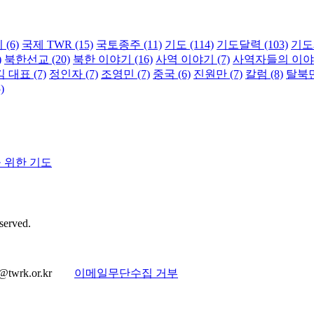
지
(6)
국제 TWR
(15)
국토종주
(11)
기도
(114)
기도달력
(103)
기도
)
북한선교
(20)
북한 이야기
(16)
사역 이야기
(7)
사역자들의 이
김 대표
(7)
정인자
(7)
조영민
(7)
중국
(6)
진원만
(7)
칼럼
(8)
탈북
)
을 위한 기도
erved.
@twrk.or.kr
이메일무단수집 거부