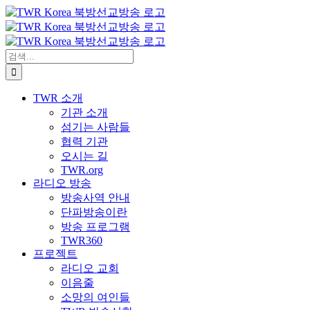
콘
텐
츠
로
검
건
색:
너
TWR 소개
뛰
기관 소개
기
섬기는 사람들
협력 기관
오시는 길
TWR.org
라디오 방송
방송사역 안내
단파방송이란
방송 프로그램
TWR360
프로젝트
라디오 교회
이음줄
소망의 여인들