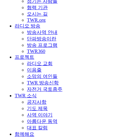
섬기는 사람들
협력 기관
오시는 길
TWR.org
라디오 방송
방송사역 안내
단파방송이란
방송 프로그램
TWR360
프로젝트
라디오 교회
이음줄
소망의 여인들
TWR 방송신학
자전거 국토종주
TWR 소식
공지사항
기도 제목
사역 이야기
아름다운 동역
대표 칼럼
함께해요