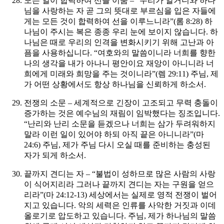
모든 일이 합력하여 선을 이룸 – “우리가 알거니와 하나
님을 사랑하는 자 곧 그의 뜻대로 부르심을 입은 자들에
게는 모든 것이 합력하여 선을 이루느니라”(롬 8:28) 하
나님이 주시는 복은 종종 우리 눈에 보이지 않습니다. 하
나님은 때로 우리의 인격을 변화시키기 위해 고난과 아
픔을 사용하십니다. “여호와의 말씀이니라 너희를 향한
나의 생각을 내가 아나니 평안이요 재앙이 아니니라 너
희에게 미래와 희망을 주는 것이니라”(렘 29:11)
주님, 제
가 어떤 상황에서도 항상 하나님을 신뢰하게 하소서.
전쟁의 소문 – 세계적으로 긴장이 고조되고 무력 충돌이
증가하는 것은 예수님의 재림이 임박했다는 징조입니다.
“난리와 난리 소문을 듣겠으나 너희는 삼가 두려워하지
말라 이런 일이 있어야 하되 아직 끝은 아니니라”(마
24:6)
주님, 제가 주님 다시 오실 때를 준비하는 충성된
자가 되게 하소서.
끝까지 견디는 자 – “불법이 성하므로 많은 사람의 사랑
이 식어지리라 그러나 끝까지 견디는 자는 구원을 얻으
리라”(마 24:12-13) 세상에서는 실제로 영적 전쟁이 벌어
지고 있습니다. 악의 세력은 인류를 사악한 거짓과 이데
올로기로 압도하고 있습니다.
주님, 제가 하나님의 말씀