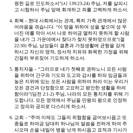
원한 길로 인도하소서”(시 139:23-24)
주님, 저를 살피시
고 시험하사 주님 앞에 회개하고 죄를 고백하게 하소서.
회복 – 현대 사회에서는 관계, 특히 가족 관계에서 많은
어려움을 겪습니다. “이 땅을 위하여 성을 쌓으며 성 무
너진 데를 막아 서서 나로 하여금 멸하지 못하게 할 사람
을 내가 그 가운데에서 찾다가 찾지 못하였으므로”(겔
22:30)
주님, 남성들이 결혼과 가정생활에 균형을 갖게
하시고 자신의 영적, 정서적 치유와 화목한 가정을 위해
간절히 부르짖어 기도하게 하소서.
통치자들 – “그러므로 내가 첫째로 권하노니 모든 사람
을 위하여 간구와 기도와 도고와 감사를 하되 임금들과
높은 지위에 있는 모든 사람을 위하여 하라 이는 우리가
모든 경건과 단정함으로 고요하고 평안한 생활을 하려
함이라”(딤전 2:1-2)
주님, 나라의 모든 통치자를 위해 기
도합니다. 모든 영역에서 주님을 만왕의 왕으로 인정하
고 정의와 공의로 다스리게 하소서.
교회 – “주여 이제도 그들의 위협함을 굽어보시옵고 또
종들로 하여금 담대히 하나님의 말씀을 전하게 하여 주
시오며 손을 내밀어 병을 낫게 하시옵고 표적과 기사가