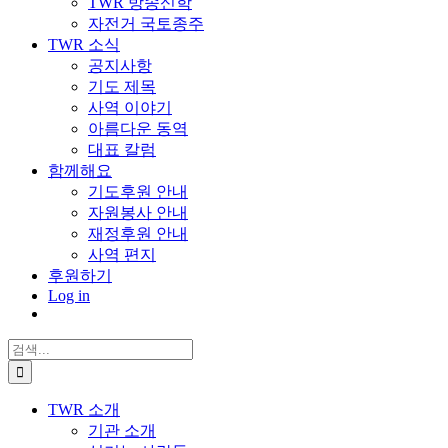
TWR 방송신학
자전거 국토종주
TWR 소식
공지사항
기도 제목
사역 이야기
아름다운 동역
대표 칼럼
함께해요
기도후원 안내
자원봉사 안내
재정후원 안내
사역 편지
후원하기
Log in
검
색:
TWR 소개
기관 소개