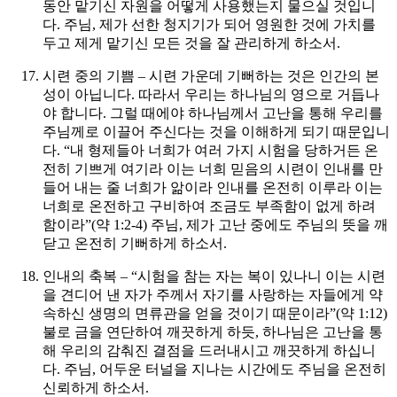
동안 맡기신 자원을 어떻게 사용했는지 물으실 것입니
다.
주님, 제가 선한 청지기가 되어 영원한 것에 가치를
두고 제게 맡기신 모든 것을 잘 관리하게 하소서.
시련 중의 기쁨 – 시련 가운데 기뻐하는 것은 인간의 본
성이 아닙니다. 따라서 우리는 하나님의 영으로 거듭나
야 합니다. 그럴 때에야 하나님께서 고난을 통해 우리를
주님께로 이끌어 주신다는 것을 이해하게 되기 때문입니
다. “내 형제들아 너희가 여러 가지 시험을 당하거든 온
전히 기쁘게 여기라 이는 너희 믿음의 시련이 인내를 만
들어 내는 줄 너희가 앎이라 인내를 온전히 이루라 이는
너희로 온전하고 구비하여 조금도 부족함이 없게 하려
함이라”(약 1:2-4)
주님, 제가 고난 중에도 주님의 뜻을 깨
닫고 온전히 기뻐하게 하소서.
인내의 축복 – “시험을 참는 자는 복이 있나니 이는 시련
을 견디어 낸 자가 주께서 자기를 사랑하는 자들에게 약
속하신 생명의 면류관을 얻을 것이기 때문이라”(약 1:12)
불로 금을 연단하여 깨끗하게 하듯, 하나님은 고난을 통
해 우리의 감춰진 결점을 드러내시고 깨끗하게 하십니
다.
주님, 어두운 터널을 지나는 시간에도 주님을 온전히
신뢰하게 하소서.