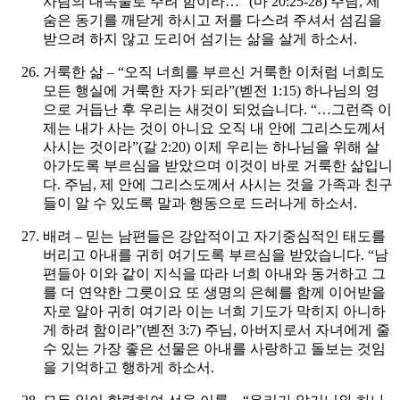
사람의 대속물로 주려 함이라…” (마 20:25-28)
주님, 제
숨은 동기를 깨닫게 하시고 저를 다스려 주셔서 섬김을
받으려 하지 않고 도리어 섬기는 삶을 살게 하소서.
거룩한 삶 – “오직 너희를 부르신 거룩한 이처럼 너희도
모든 행실에 거룩한 자가 되라”(벧전 1:15) 하나님의 영
으로 거듭난 후 우리는 새것이 되었습니다. “…그런즉 이
제는 내가 사는 것이 아니요 오직 내 안에 그리스도께서
사시는 것이라”(갈 2:20) 이제 우리는 하나님을 위해 살
아가도록 부르심을 받았으며 이것이 바로 거룩한 삶입니
다.
주님, 제 안에 그리스도께서 사시는 것을 가족과 친구
들이 알 수 있도록 말과 행동으로 드러나게 하소서.
배려 – 믿는 남편들은 강압적이고 자기중심적인 태도를
버리고 아내를 귀히 여기도록 부르심을 받았습니다. “남
편들아 이와 같이 지식을 따라 너희 아내와 동거하고 그
를 더 연약한 그릇이요 또 생명의 은혜를 함께 이어받을
자로 알아 귀히 여기라 이는 너희 기도가 막히지 아니하
게 하려 함이라”(벧전 3:7)
주님, 아버지로서 자녀에게 줄
수 있는 가장 좋은 선물은 아내를 사랑하고 돌보는 것임
을 기억하고 행하게 하소서.