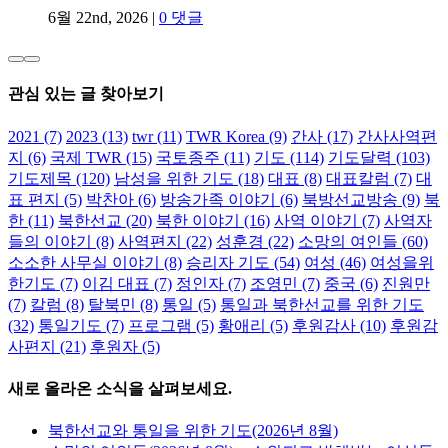
6월 22nd, 2026
|
0 댓글
관심 있는 글 찾아보기
2021
(7)
2023
(13)
twr
(11)
TWR Korea
(9)
간사
(17)
간사사역편
지
(6)
국제 TWR
(15)
국토종주
(11)
기도
(114)
기도달력
(103)
기도제목
(120)
남성을 위한 기도
(18)
대표
(8)
대표칼럼
(7)
대
표 편지
(5)
박찬아
(6)
방송가족 이야기
(6)
북방선교방송
(9)
북
한
(11)
북한선교
(20)
북한 이야기
(16)
사역 이야기
(7)
사역자
들의 이야기
(8)
사역편지
(22)
성훈경
(22)
소망의 여인들
(60)
소소한 사무실 이야기
(8)
승리자 기도
(54)
여성
(46)
여성을위
한기도
(7)
이김 대표
(7)
정인자
(7)
조영민
(7)
중국
(6)
진원만
(7)
칼럼
(8)
탈북민
(8)
통일
(5)
통일과 북한선교를 위한 기도
(32)
통일기도
(7)
프로그램
(5)
황애리
(5)
후원감사
(10)
후원감
사편지
(21)
후원자
(5)
새로 올라온 소식을 살펴보세요.
북한선교와 통일을 위한 기도(2026년 8월)