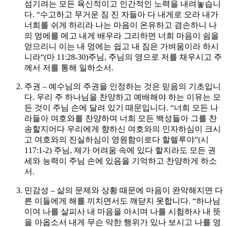
섬기려는 모든 육신적이고 인간적인 노력을 내려놓습니
다. “수고하고 무거운 짐 진 자들아 다 내게로 오라 내가
너희를 쉬게 하리라 나는 마음이 온유하고 겸손하니 나
의 멍에를 메고 내게 배우라 그리하면 너희 마음이 쉼을
얻으리니 이는 내 멍에는 쉽고 내 짐은 가벼움이라 하시
니라“(마 11:28-30)
주님, 주님의 영으로 저를 채우시고 주
께서 저를 통해 일하소서.
주권 – 예수님의 주권을 인정하는 것은 믿음의 기초입니
다. 우리 주 하나님을 찬양하고 예배해야 하는 이유는 모
든 것이 주님 손에 달려 있기 때문입니다. “너희 모든 나
라들아 여호와를 찬양하며 너희 모든 백성들아 그를 찬
송할지어다 우리에게 향하신 여호와의 인자하심이 크시
고 여호와의 진실하심이 영원함이로다 할렐루야”(시
117:1-2)
주님, 제가 어려움 속에 있다 할지라도 모든 권
세와 능력이 주님 손에 있음을 기억하고 찬양하게 하소
서.
민감성 – 삶의 문제와 상황 때문에 마음이 완악해지면 다
른 이들에게 해를 끼치면서도 깨닫지 못합니다. “하나님
이여 나를 살피사 내 마음을 아시며 나를 시험하사 내 뜻
을 아옵소서 내게 무슨 악한 행위가 있나 보시고 나를 영