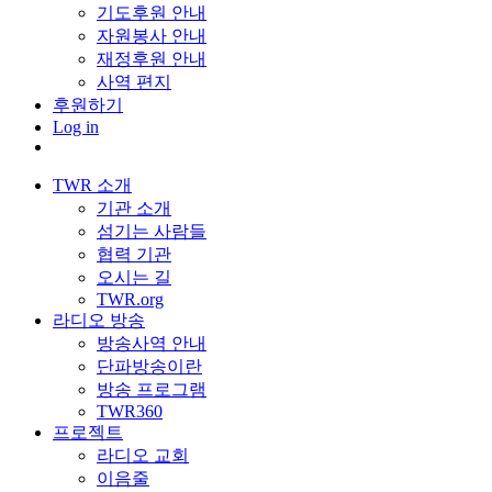
기도후원 안내
자원봉사 안내
재정후원 안내
사역 편지
후원하기
Log in
TWR 소개
기관 소개
섬기는 사람들
협력 기관
오시는 길
TWR.org
라디오 방송
방송사역 안내
단파방송이란
방송 프로그램
TWR360
프로젝트
라디오 교회
이음줄