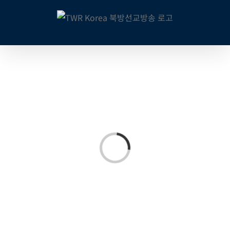
콘
텐
츠
로
건
너
뛰
기
Loading...