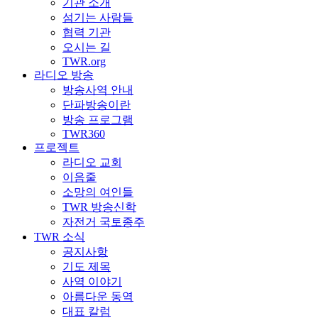
기관 소개
섬기는 사람들
협력 기관
오시는 길
TWR.org
라디오 방송
방송사역 안내
단파방송이란
방송 프로그램
TWR360
프로젝트
라디오 교회
이음줄
소망의 여인들
TWR 방송신학
자전거 국토종주
TWR 소식
공지사항
기도 제목
사역 이야기
아름다운 동역
대표 칼럼