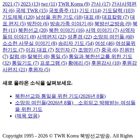
2021
(7)
2023
(13)
twr
(11)
TWR Korea
(9)
간사
(17)
간사사역편
지
(6)
국제 TWR
(15)
국토종주
(11)
기도
(114)
기도달력
(103)
기도제목
(120)
남성을 위한 기도
(18)
대표
(8)
대표칼럼
(7)
대
표 편지
(5)
박찬아
(6)
방송가족 이야기
(6)
북방선교방송
(9)
북
한
(11)
북한선교
(20)
북한 이야기
(16)
사역 이야기
(7)
사역자
들의 이야기
(8)
사역편지
(22)
성훈경
(22)
소망의 여인들
(60)
소소한 사무실 이야기
(8)
승리자 기도
(54)
여성
(46)
여성을위
한기도
(7)
이김 대표
(7)
정인자
(7)
조영민
(7)
중국
(6)
진원만
(7)
칼럼
(8)
탈북민
(8)
통일
(5)
통일과 북한선교를 위한 기도
(32)
통일기도
(7)
프로그램
(5)
황애리
(5)
후원감사
(10)
후원감
사편지
(21)
후원자
(5)
새로 올라온 소식을 살펴보세요.
북한선교와 통일을 위한 기도(2026년 8월)
소망의 여인들(2026년 8월) _ 소외되고 박해받는 여성들
을 위한 기도
(제목 없음)
Copyright 1995 -
2026 © TWR Korea 북방선교방송. All Rights