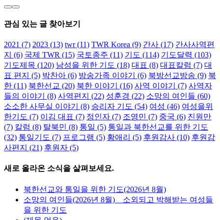
소망의 여인들(2026
년 8월) _ 소외되고
관심 있는 글 찾아보기
박해받는 여성들을
위한 기도
2021
(7)
2023
(13)
twr
(11)
TWR Korea
(9)
간사
(17)
간사사역편
지
(6)
국제 TWR
(15)
국토종주
(11)
기도
(114)
기도달력
(103)
소망의 여인들(2026
기도제목
(120)
남성을 위한 기도
(18)
대표
(8)
대표칼럼
(7)
대
년 8월) _ 소외되고
표 편지
(5)
박찬아
(6)
방송가족 이야기
(6)
북방선교방송
(9)
북
박해받는 여성들을
한
(11)
북한선교
(20)
북한 이야기
(16)
사역 이야기
(7)
사역자
위한 기도
들의 이야기
(8)
사역편지
(22)
성훈경
(22)
소망의 여인들
(60)
소소한 사무실 이야기
(8)
승리자 기도
(54)
여성
(46)
여성을위
7월 28th, 2026
|
0 댓
한기도
(7)
이김 대표
(7)
정인자
(7)
조영민
(7)
중국
(6)
진원만
글
(7)
칼럼
(8)
탈북민
(8)
통일
(5)
통일과 북한선교를 위한 기도
(32)
통일기도
(7)
프로그램
(5)
황애리
(5)
후원감사
(10)
후원감
사편지
(21)
후원자
(5)
새로 올라온 소식을 살펴보세요.
북한선교와 통일을 위한 기도(2026년 8월)
소망의 여인들(2026년 8월) _ 소외되고 박해받는 여성들
을 위한 기도
7월 28th, 2026
|
0 댓