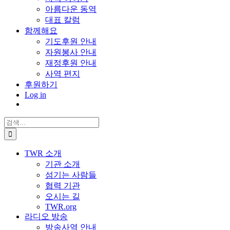
아름다운 동역
대표 칼럼
함께해요
기도후원 안내
자원봉사 안내
재정후원 안내
사역 편지
후원하기
Log in
검
색:
TWR 소개
기관 소개
섬기는 사람들
협력 기관
오시는 길
TWR.org
라디오 방송
방송사역 안내