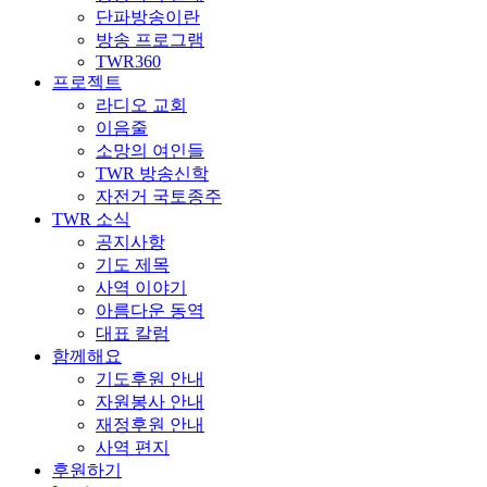
단파방송이란
방송 프로그램
TWR360
프로젝트
라디오 교회
이음줄
소망의 여인들
TWR 방송신학
자전거 국토종주
TWR 소식
공지사항
기도 제목
사역 이야기
아름다운 동역
대표 칼럼
함께해요
기도후원 안내
자원봉사 안내
재정후원 안내
사역 편지
후원하기