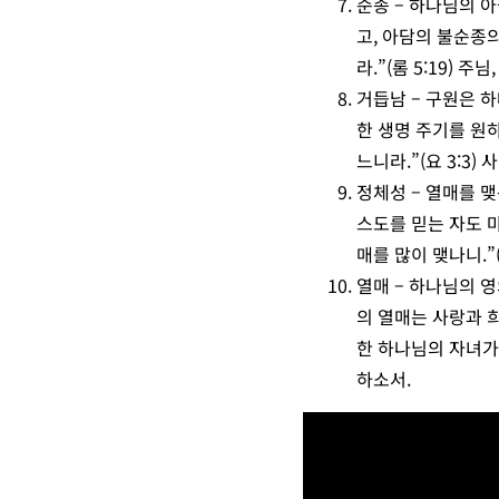
순종 – 하나님의 
고, 아담의 불순종
라.”(롬 5:19)
거듭남 – 구원은 
한 생명 주기를 원
느니라.”(요 3:3
정체성 – 열매를 
스도를 믿는 자도 마
매를 많이 맺나니.”
열매 – 하나님의 영
의 열매는 사랑과 희
한 하나님의 자녀가
하소서.