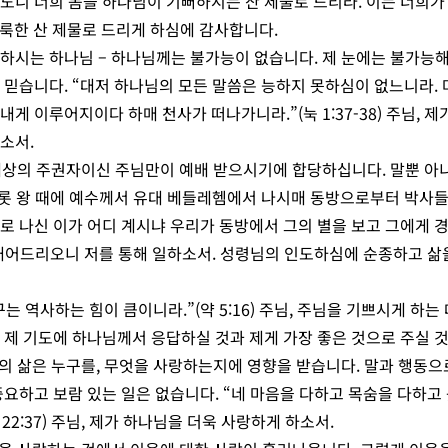
노니 너희 몸을 하나님이 기뻐하시는 산 제물로 드리라. 이는 너희가 
를 거룩한 산 제물로 드리게 하심에 감사합니다.
 하시는 하나님
–
하나님께는 불가능이 없습니다. 제 눈에는 불가능
 믿습니다. “대저 하나님의 모든 말씀은 능하지 못하심이 없느니라. 
게 이루어지이다 하매 천사가 떠나가니라.”(눅 1:37-38) 주님, 
소서.
 세상의 주권자이신 주님만이 예배 받으시기에 합당하십니다. 말뿐 아
롯 왕 때에 예수께서 유대 베들레헴에서 나시매 동방으로부터 박사들
로 나신 이가 어디 계시냐 우리가 동방에서 그의 별을 보고 그에게 
내어드리오니 저를 통해 일하소서. 성령님의 인도하심에 순종하고 삶
구는 역사하는 힘이 큼이니라.”(약 5:16) 주님, 주님을 기쁘시게 하
 제 기도에 하나님께서 응답하실 것과 제게 가장 좋은 것으로 주실 
리의 삶은 누구를, 무엇을 사랑하는지에 영향을 받습니다. 말과 행동
중요하고 보람 있는 일은 없습니다. “네 마음을 다하고 목숨을 다하고 
 22:37) 주님, 제가 하나님을 더욱 사랑하게 하소서.