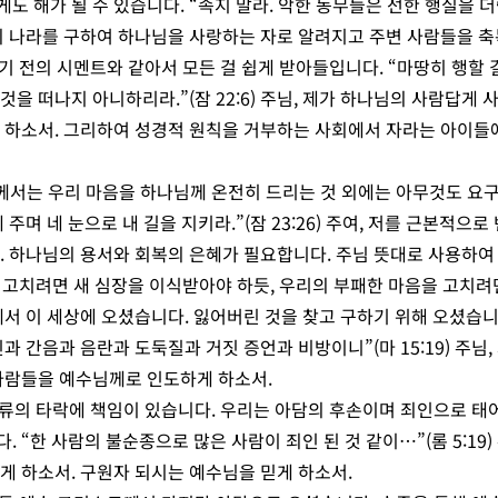
 해가 될 수 있습니다. “속지 말라. 악한 동무들은 선한 행실을 더럽
의 나라를 구하여 하나님을 사랑하는 자로 알려지고 주변 사람들을 축
굳기 전의 시멘트와 같아서 모든 걸 쉽게 받아들입니다. “마땅히 행할
을 떠나지 아니하리라.”(잠 22:6) 주님, 제가 하나님의 사람답게
 하소서. 그리하여 성경적 원칙을 거부하는 사회에서 자라는 아이들
께서는 우리 마음을 하나님께 온전히 드리는 것 외에는 아무것도 요구
 주며 네 눈으로 내 길을 지키라.”(잠 23:26) 주여, 저를 근본적으
. 하나님의 용서와 회복의 은혜가 필요합니다. 주님 뜻대로 사용하여
을 고치려면 새 심장을 이식받아야 하듯, 우리의 부패한 마음을 고치려
께서 이 세상에 오셨습니다. 잃어버린 것을 찾고 구하기 위해 오셨습니
과 간음과 음란과 도둑질과 거짓 증언과 비방이니”(마 15:19) 주님
사람들을 예수님께로 인도하게 하소서.
인류의 타락에 책임이 있습니다. 우리는 아담의 후손이며 죄인으로 태
 “한 사람의 불순종으로 많은 사람이 죄인 된 것 같이…”(롬 5:19)
게 하소서. 구원자 되시는 예수님을 믿게 하소서.