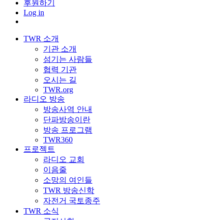
후원하기
Log in
TWR 소개
기관 소개
섬기는 사람들
협력 기관
오시는 길
TWR.org
라디오 방송
방송사역 안내
단파방송이란
방송 프로그램
TWR360
프로젝트
라디오 교회
이음줄
소망의 여인들
TWR 방송신학
자전거 국토종주
TWR 소식