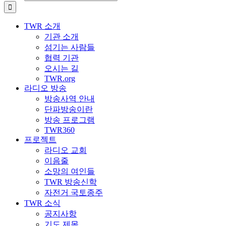
TWR 소개
기관 소개
섬기는 사람들
협력 기관
오시는 길
TWR.org
라디오 방송
방송사역 안내
단파방송이란
방송 프로그램
TWR360
프로젝트
라디오 교회
이음줄
소망의 여인들
TWR 방송신학
자전거 국토종주
TWR 소식
공지사항
기도 제목