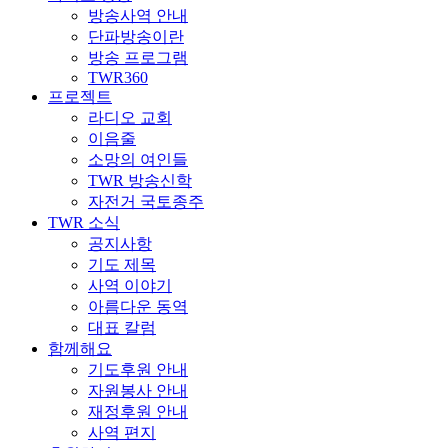
방송사역 안내
단파방송이란
방송 프로그램
TWR360
프로젝트
라디오 교회
이음줄
소망의 여인들
TWR 방송신학
자전거 국토종주
TWR 소식
공지사항
기도 제목
사역 이야기
아름다운 동역
대표 칼럼
함께해요
기도후원 안내
자원봉사 안내
재정후원 안내
사역 편지