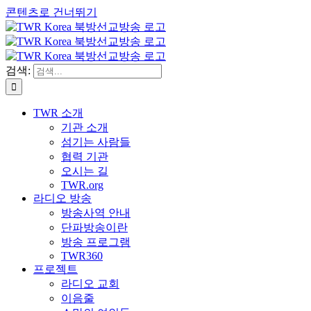
콘텐츠로 건너뛰기
검색:
TWR 소개
기관 소개
섬기는 사람들
협력 기관
오시는 길
TWR.org
라디오 방송
방송사역 안내
단파방송이란
방송 프로그램
TWR360
프로젝트
라디오 교회
이음줄