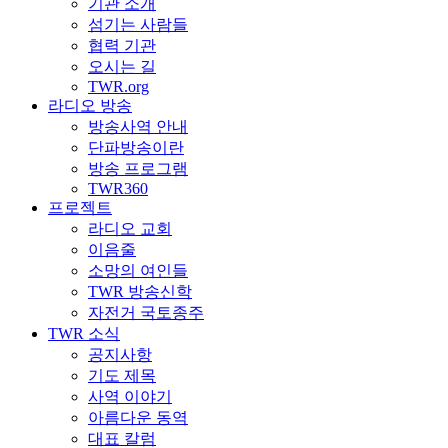
기관 소개
섬기는 사람들
협력 기관
오시는 길
TWR.org
라디오 방송
방송사역 안내
단파방송이란
방송 프로그램
TWR360
프로젝트
라디오 교회
이음줄
소망의 여인들
TWR 방송신학
자전거 국토종주
TWR 소식
공지사항
기도 제목
사역 이야기
아름다운 동역
대표 칼럼