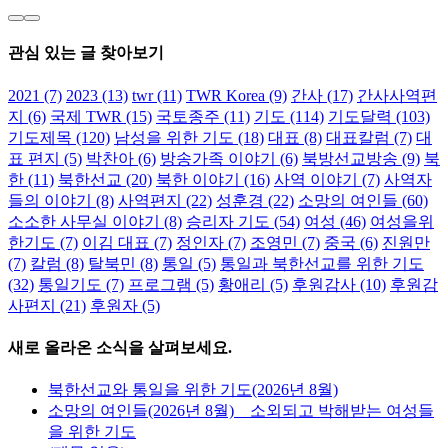
관심 있는 글 찾아보기
2021
(7)
2023
(13)
twr
(11)
TWR Korea
(9)
간사
(17)
간사사역편
지
(6)
국제 TWR
(15)
국토종주
(11)
기도
(114)
기도달력
(103)
기도제목
(120)
남성을 위한 기도
(18)
대표
(8)
대표칼럼
(7)
대
표 편지
(5)
박찬아
(6)
방송가족 이야기
(6)
북방선교방송
(9)
북
한
(11)
북한선교
(20)
북한 이야기
(16)
사역 이야기
(7)
사역자
들의 이야기
(8)
사역편지
(22)
성훈경
(22)
소망의 여인들
(60)
소소한 사무실 이야기
(8)
승리자 기도
(54)
여성
(46)
여성을위
한기도
(7)
이김 대표
(7)
정인자
(7)
조영민
(7)
중국
(6)
진원만
(7)
칼럼
(8)
탈북민
(8)
통일
(5)
통일과 북한선교를 위한 기도
(32)
통일기도
(7)
프로그램
(5)
황애리
(5)
후원감사
(10)
후원감
사편지
(21)
후원자
(5)
새로 올라온 소식을 살펴보세요.
북한선교와 통일을 위한 기도(2026년 8월)
소망의 여인들(2026년 8월) _ 소외되고 박해받는 여성들
을 위한 기도