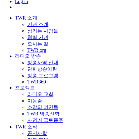
Log in
TWR 소개
기관 소개
섬기는 사람들
협력 기관
오시는 길
TWR.org
라디오 방송
방송사역 안내
단파방송이란
방송 프로그램
TWR360
프로젝트
라디오 교회
이음줄
소망의 여인들
TWR 방송신학
자전거 국토종주
TWR 소식
공지사항