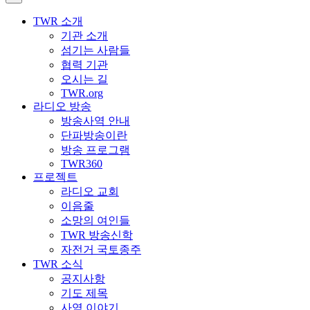
TWR 소개
기관 소개
섬기는 사람들
협력 기관
오시는 길
TWR.org
라디오 방송
방송사역 안내
단파방송이란
방송 프로그램
TWR360
프로젝트
라디오 교회
이음줄
소망의 여인들
TWR 방송신학
자전거 국토종주
TWR 소식
공지사항
기도 제목
사역 이야기