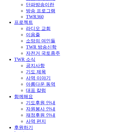
단파방송이란
방송 프로그램
TWR360
프로젝트
라디오 교회
이음줄
소망의 여인들
TWR 방송신학
자전거 국토종주
TWR 소식
공지사항
기도 제목
사역 이야기
아름다운 동역
대표 칼럼
함께해요
기도후원 안내
자원봉사 안내
재정후원 안내
사역 편지
후원하기