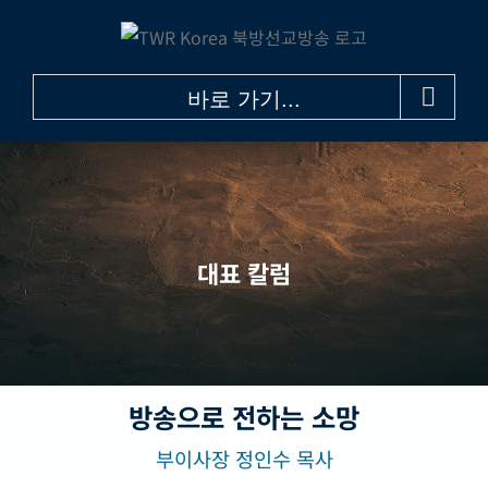
콘
텐
츠
바로 가기...
로
건
너
뛰
기
대표 칼럼
방송으로 전하는 소망
부이사장 정인수 목사