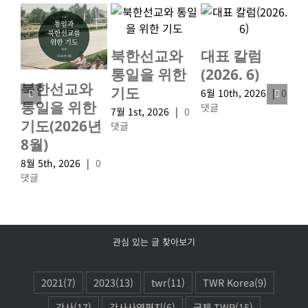
북한선교와
대표 칼럼
북
통일을 위한
(2026. 6)
통
북한선교와
기도
기
6월 10th, 2026
|
0
통일을 위한
댓글
7월 1st, 2026
|
0
6월 
기도(2026년
댓글
댓
8월)
8월 5th, 2026
|
0
댓글
관심 있는 글 찾아보기
2021
(7)
2023
(13)
twr
(11)
TWR Korea
(9)
간사
(17)
간사사역편지
(6)
국제 TWR
(15)