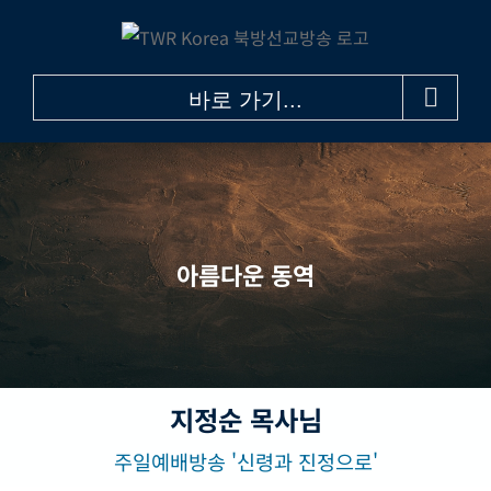
콘
텐
츠
바로 가기...
로
건
너
뛰
기
아름다운 동역
지정순 목사님
주일예배방송 '신령과 진정으로'