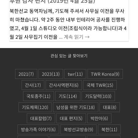
후원 감사 편지 (2019년 4월 25일)
북한선교 동역자님께, 기도해 주셔서 사무실 이전을 무사
히 마쳤습니다. 약 2주 동안 내부 인테리어 공사를 진행하
였고, 4월 1일 스튜디오 이전(조립식이라 가능합니다)과 4
월 2일 사무집기 이전을
... 계속 읽기 →
관심 있는 글 찾아보기
2021
(7)
2023
(13)
twr
(11)
TWR Korea
(9)
간사
(17)
간사사역편지
(6)
국제 TWR
(15)
국토종주
(11)
기도
(114)
기도달력
(103)
기도제목
(120)
남성을 위한 기도
(18)
대표
(8)
대표칼럼
(7)
대표 편지
(5)
박찬아
(6)
방송가족 이야기
(6)
북방선교방송
(9)
북한
(11)