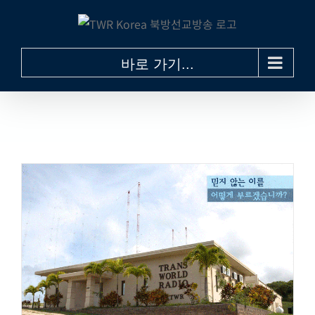
콘
텐
츠
바로 가기...
로
건
너
뛰
기