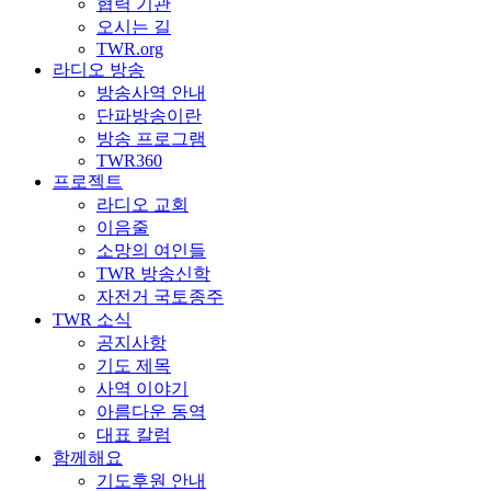
협력 기관
오시는 길
TWR.org
라디오 방송
방송사역 안내
단파방송이란
방송 프로그램
TWR360
프로젝트
라디오 교회
이음줄
소망의 여인들
TWR 방송신학
자전거 국토종주
TWR 소식
공지사항
기도 제목
사역 이야기
아름다운 동역
대표 칼럼
함께해요
기도후원 안내