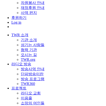
자원봉사 안내
재정후원 안내
사역 편지
후원하기
Log in
TWR 소개
기관 소개
섬기는 사람들
협력 기관
오시는 길
TWR.org
라디오 방송
방송사역 안내
단파방송이란
방송 프로그램
TWR360
프로젝트
라디오 교회
이음줄
소망의 여인들