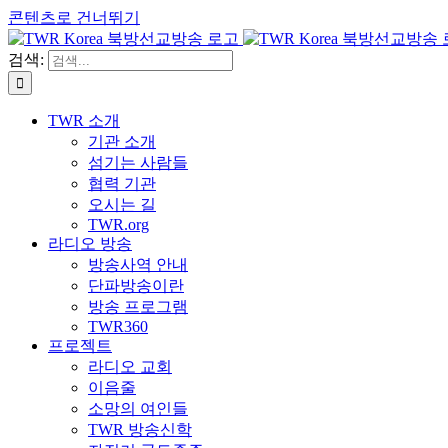
콘텐츠로 건너뛰기
검색:
TWR 소개
기관 소개
섬기는 사람들
협력 기관
오시는 길
TWR.org
라디오 방송
방송사역 안내
단파방송이란
방송 프로그램
TWR360
프로젝트
라디오 교회
이음줄
소망의 여인들
TWR 방송신학