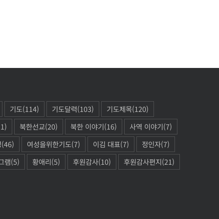
기도
(114)
기도달력
(103)
기도제목
(120)
11)
북한선교
(20)
북한 이야기
(16)
사역 이야기
(7)
성
(46)
여성을위한기도
(7)
이김 대표
(7)
정인자
(7)
그램
(5)
황애리
(5)
후원감사
(10)
후원감사편지
(21)