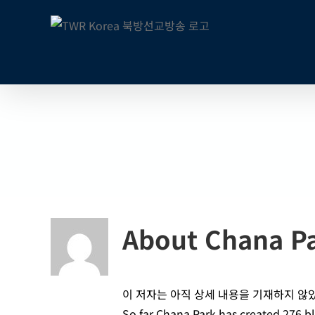
콘
텐
츠
로
건
너
뛰
기
About
Chana P
이 저자는 아직 상세 내용을 기재하지 않
So far Chana Park has created 276 bl