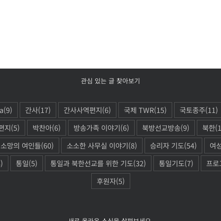
관심 있는 글 찾아보기
a
(9)
간사
(17)
간사사역편지
(6)
국제 TWR
(15)
국토종주
(11)
편지
(5)
박찬아
(6)
방송가족 이야기
(6)
북방선교방송
(9)
북한
(
소망의 여인들
(60)
소소한 사무실 이야기
(8)
승리자 기도
(54)
여
)
통일
(5)
통일과 북한선교를 위한 기도
(32)
통일기도
(7)
프로
후원자
(5)
새로 올라온 소식을 살펴보세요.