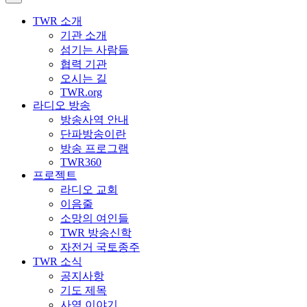
TWR 소개
기관 소개
섬기는 사람들
협력 기관
오시는 길
TWR.org
라디오 방송
방송사역 안내
단파방송이란
방송 프로그램
TWR360
프로젝트
라디오 교회
이음줄
소망의 여인들
TWR 방송신학
자전거 국토종주
TWR 소식
공지사항
기도 제목
사역 이야기