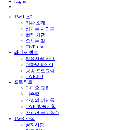
Log in
TWR 소개
기관 소개
섬기는 사람들
협력 기관
오시는 길
TWR.org
라디오 방송
방송사역 안내
단파방송이란
방송 프로그램
TWR360
프로젝트
라디오 교회
이음줄
소망의 여인들
TWR 방송신학
자전거 국토종주
TWR 소식
공지사항