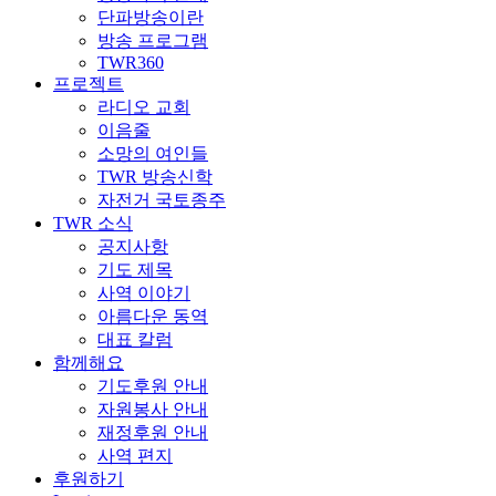
단파방송이란
방송 프로그램
TWR360
프로젝트
라디오 교회
이음줄
소망의 여인들
TWR 방송신학
자전거 국토종주
TWR 소식
공지사항
기도 제목
사역 이야기
아름다운 동역
대표 칼럼
함께해요
기도후원 안내
자원봉사 안내
재정후원 안내
사역 편지
후원하기