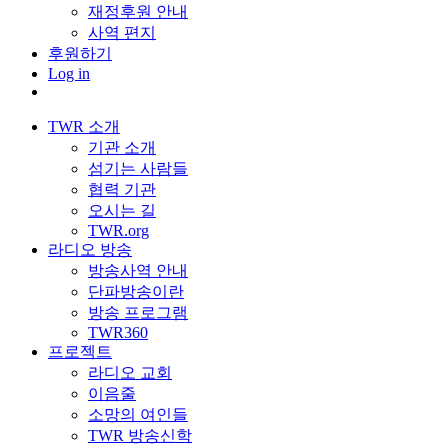
재정후원 안내
사역 편지
후원하기
Log in
TWR 소개
기관 소개
섬기는 사람들
협력 기관
오시는 길
TWR.org
라디오 방송
방송사역 안내
단파방송이란
방송 프로그램
TWR360
프로젝트
라디오 교회
이음줄
소망의 여인들
TWR 방송신학