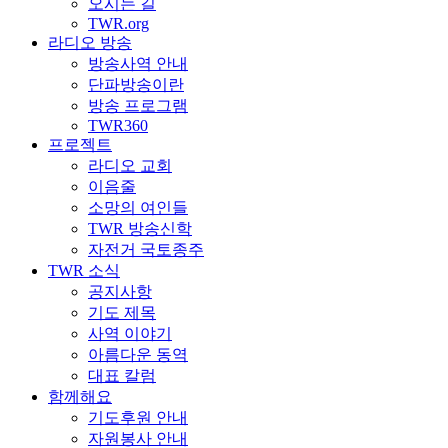
오시는 길
TWR.org
라디오 방송
방송사역 안내
단파방송이란
방송 프로그램
TWR360
프로젝트
라디오 교회
이음줄
소망의 여인들
TWR 방송신학
자전거 국토종주
TWR 소식
공지사항
기도 제목
사역 이야기
아름다운 동역
대표 칼럼
함께해요
기도후원 안내
자원봉사 안내