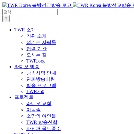
콘
텐
검
츠
색:
로
TWR 소개
건
기관 소개
너
섬기는 사람들
뛰
협력 기관
기
오시는 길
TWR.org
라디오 방송
방송사역 안내
단파방송이란
방송 프로그램
TWR360
프로젝트
라디오 교회
이음줄
소망의 여인들
TWR 방송신학
자전거 국토종주