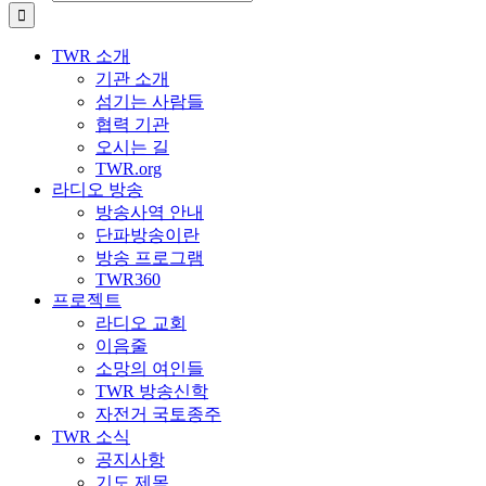
TWR 소개
기관 소개
섬기는 사람들
협력 기관
오시는 길
TWR.org
라디오 방송
방송사역 안내
단파방송이란
방송 프로그램
TWR360
프로젝트
라디오 교회
이음줄
소망의 여인들
TWR 방송신학
자전거 국토종주
TWR 소식
공지사항
기도 제목