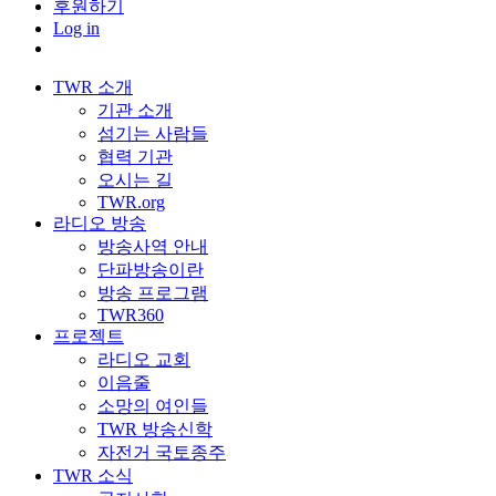
후원하기
Log in
TWR 소개
기관 소개
섬기는 사람들
협력 기관
오시는 길
TWR.org
라디오 방송
방송사역 안내
단파방송이란
방송 프로그램
TWR360
프로젝트
라디오 교회
이음줄
소망의 여인들
TWR 방송신학
자전거 국토종주
TWR 소식