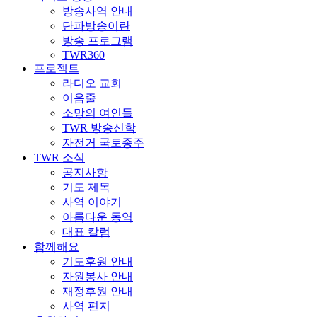
방송사역 안내
단파방송이란
방송 프로그램
TWR360
프로젝트
라디오 교회
이음줄
소망의 여인들
TWR 방송신학
자전거 국토종주
TWR 소식
공지사항
기도 제목
사역 이야기
아름다운 동역
대표 칼럼
함께해요
기도후원 안내
자원봉사 안내
재정후원 안내
사역 편지