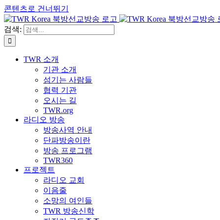
콘텐츠로 건너뛰기
검색:
TWR 소개
기관 소개
섬기는 사람들
협력 기관
오시는 길
TWR.org
라디오 방송
방송사역 안내
단파방송이란
방송 프로그램
TWR360
프로젝트
라디오 교회
이음줄
소망의 여인들
TWR 방송신학