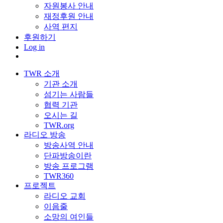
자원봉사 안내
재정후원 안내
사역 편지
후원하기
Log in
TWR 소개
기관 소개
섬기는 사람들
협력 기관
오시는 길
TWR.org
라디오 방송
방송사역 안내
단파방송이란
방송 프로그램
TWR360
프로젝트
라디오 교회
이음줄
소망의 여인들