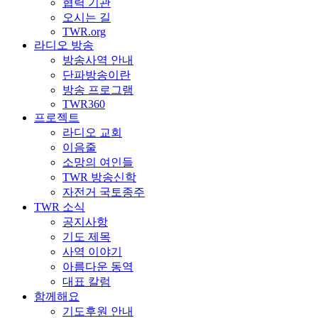
협력 기관
오시는 길
TWR.org
라디오 방송
방송사역 안내
단파방송이란
방송 프로그램
TWR360
프로젝트
라디오 교회
이음줄
소망의 여인들
TWR 방송신학
자전거 국토종주
TWR 소식
공지사항
기도 제목
사역 이야기
아름다운 동역
대표 칼럼
함께해요
기도후원 안내