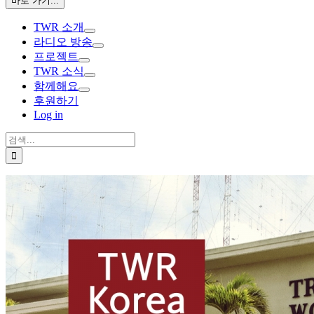
바로 가기...
TWR 소개
라디오 방송
프로젝트
TWR 소식
함께해요
후원하기
Log in
검
색: