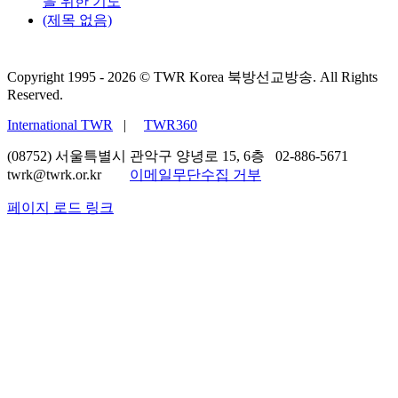
을 위한 기도
(제목 없음)
TWR 간사 사역 편
지(2022년 봄)
Copyright 1995 -
2026 © TWR Korea 북방선교방송. All Rights
TWR 간사 사역 편
Reserved.
지(2022년 봄)
International TWR
|
TWR360
3월 31st, 2022
|
0 댓
(08752) 서울특별시 관악구 양녕로 15, 6층 02-886-5671
글
twrk@twrk.or.kr
이메일무단수집 거부
페이지 로드 링크
TWR 간사 사역 편
Go
지(2021년 겨울)
to
Top
TWR 간사 사역 편
지(2021년 겨울)
12월 29th, 2021
|
0
댓글