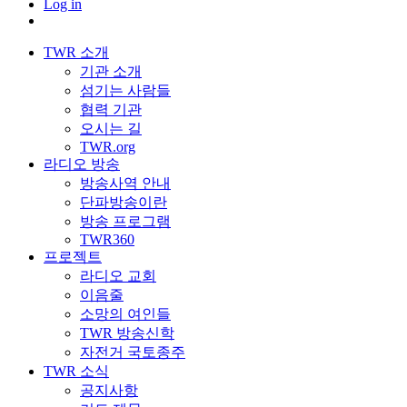
Log in
TWR 소개
기관 소개
섬기는 사람들
협력 기관
오시는 길
TWR.org
라디오 방송
방송사역 안내
단파방송이란
방송 프로그램
TWR360
프로젝트
라디오 교회
이음줄
소망의 여인들
TWR 방송신학
자전거 국토종주
TWR 소식
공지사항