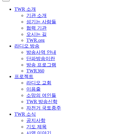
TWR 소개
기관 소개
섬기는 사람들
협력 기관
오시는 길
TWR.org
라디오 방송
방송사역 안내
단파방송이란
방송 프로그램
TWR360
프로젝트
라디오 교회
이음줄
소망의 여인들
TWR 방송신학
자전거 국토종주
TWR 소식
공지사항
기도 제목
사역 이야기