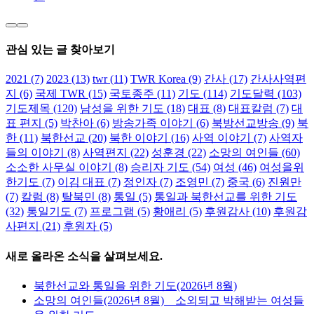
사역편지(2023년 2
관심 있는 글 찾아보기
월)
2021
(7)
2023
(13)
twr
(11)
TWR Korea
(9)
간사
(17)
간사사역편
사역편지(2023년 2
지
(6)
국제 TWR
(15)
국토종주
(11)
기도
(114)
기도달력
(103)
월)
기도제목
(120)
남성을 위한 기도
(18)
대표
(8)
대표칼럼
(7)
대
표 편지
(5)
박찬아
(6)
방송가족 이야기
(6)
북방선교방송
(9)
북
2월 27th, 2023
|
0 댓
한
(11)
북한선교
(20)
북한 이야기
(16)
사역 이야기
(7)
사역자
글
들의 이야기
(8)
사역편지
(22)
성훈경
(22)
소망의 여인들
(60)
소소한 사무실 이야기
(8)
승리자 기도
(54)
여성
(46)
여성을위
한기도
(7)
이김 대표
(7)
정인자
(7)
조영민
(7)
중국
(6)
진원만
TWR 간사 사역 편
(7)
칼럼
(8)
탈북민
(8)
통일
(5)
통일과 북한선교를 위한 기도
지(2022년 여름)
(32)
통일기도
(7)
프로그램
(5)
황애리
(5)
후원감사
(10)
후원감
사편지
(21)
후원자
(5)
TWR 간사 사역 편
지(2022년 여름)
새로 올라온 소식을 살펴보세요.
6월 30th, 2022
|
0 댓
북한선교와 통일을 위한 기도(2026년 8월)
글
소망의 여인들(2026년 8월) _ 소외되고 박해받는 여성들