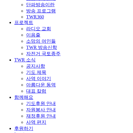
단파방송이란
방송 프로그램
TWR360
프로젝트
라디오 교회
이음줄
소망의 여인들
TWR 방송신학
자전거 국토종주
TWR 소식
공지사항
기도 제목
사역 이야기
아름다운 동역
대표 칼럼
함께해요
기도후원 안내
자원봉사 안내
재정후원 안내
사역 편지
후원하기