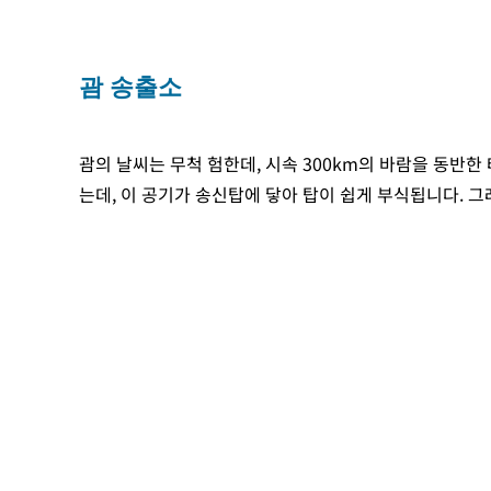
괌 송출소
괌의 날씨는 무척 험한데, 시속 300km의 바람을 동반
는데, 이 공기가 송신탑에 닿아 탑이 쉽게 부식됩니다. 