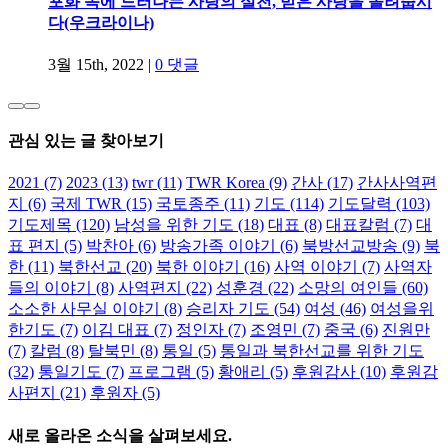
포화 속에 드러나는 사랑의 실천, 받은 사랑을 돌려줍시
다(우크라이나)
3월 15th, 2022
|
0 댓글
관심 있는 글 찾아보기
2021
(7)
2023
(13)
twr
(11)
TWR Korea
(9)
간사
(17)
간사사역편
지
(6)
국제 TWR
(15)
국토종주
(11)
기도
(114)
기도달력
(103)
기도제목
(120)
남성을 위한 기도
(18)
대표
(8)
대표칼럼
(7)
대
표 편지
(5)
박찬아
(6)
방송가족 이야기
(6)
북방선교방송
(9)
북
한
(11)
북한선교
(20)
북한 이야기
(16)
사역 이야기
(7)
사역자
들의 이야기
(8)
사역편지
(22)
성훈경
(22)
소망의 여인들
(60)
소소한 사무실 이야기
(8)
승리자 기도
(54)
여성
(46)
여성을위
한기도
(7)
이김 대표
(7)
정인자
(7)
조영민
(7)
중국
(6)
진원만
(7)
칼럼
(8)
탈북민
(8)
통일
(5)
통일과 북한선교를 위한 기도
(32)
통일기도
(7)
프로그램
(5)
황애리
(5)
후원감사
(10)
후원감
사편지
(21)
후원자
(5)
새로 올라온 소식을 살펴보세요.