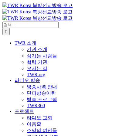
콘
텐
츠
로
검
건
색:
너
TWR 소개
뛰
기관 소개
기
섬기는 사람들
협력 기관
오시는 길
TWR.org
라디오 방송
방송사역 안내
단파방송이란
방송 프로그램
TWR360
프로젝트
라디오 교회
이음줄
소망의 여인들