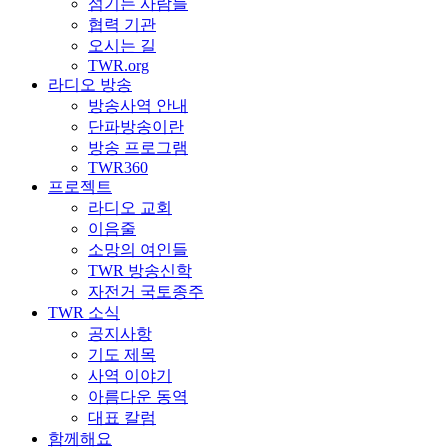
섬기는 사람들
협력 기관
오시는 길
TWR.org
라디오 방송
방송사역 안내
단파방송이란
방송 프로그램
TWR360
프로젝트
라디오 교회
이음줄
소망의 여인들
TWR 방송신학
자전거 국토종주
TWR 소식
공지사항
기도 제목
사역 이야기
아름다운 동역
대표 칼럼
함께해요