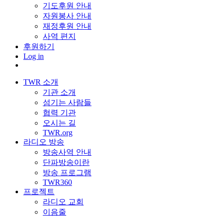
기도후원 안내
자원봉사 안내
재정후원 안내
사역 편지
후원하기
Log in
TWR 소개
기관 소개
섬기는 사람들
협력 기관
오시는 길
TWR.org
라디오 방송
방송사역 안내
단파방송이란
방송 프로그램
TWR360
프로젝트
라디오 교회
이음줄