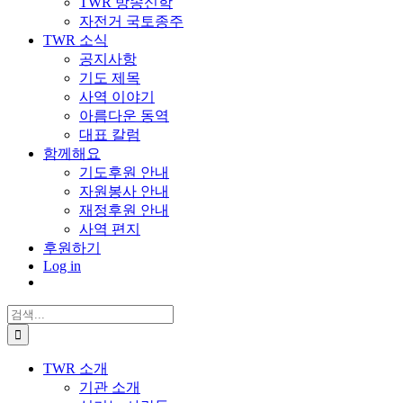
TWR 방송신학
자전거 국토종주
TWR 소식
공지사항
기도 제목
사역 이야기
아름다운 동역
대표 칼럼
함께해요
기도후원 안내
자원봉사 안내
재정후원 안내
사역 편지
후원하기
Log in
검
색:
TWR 소개
기관 소개